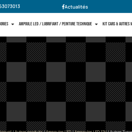
63073013
Actualités
gories
Ampoule LED / Lubrifiant / Peinture technique
Kit cars & autres
Accueil
/
Autres produits
/
Ampoules LED
/
Ampoules LED 12V
/ Autres Type