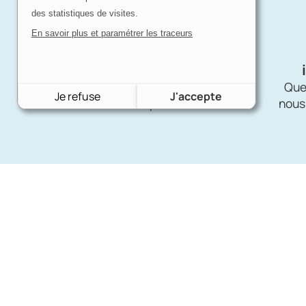
des statistiques de visites.
En savoir plus et paramétrer les traceurs
Expertise
d'un passionné
Charron Auto Rétro, c'est avant tout
Quel
Je refuse
J'accepte
une affaire de passion !
nous