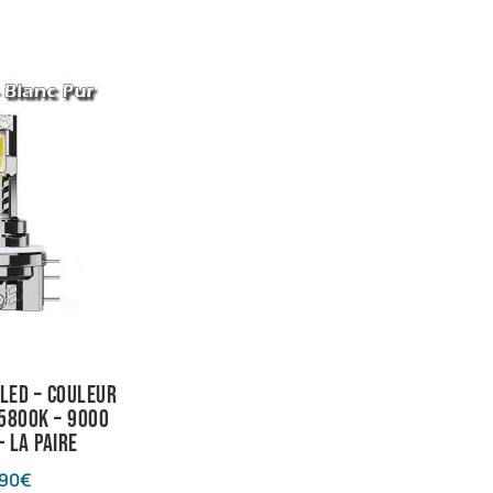
LED – Couleur
 5800K – 9000
 La Paire
,90
€