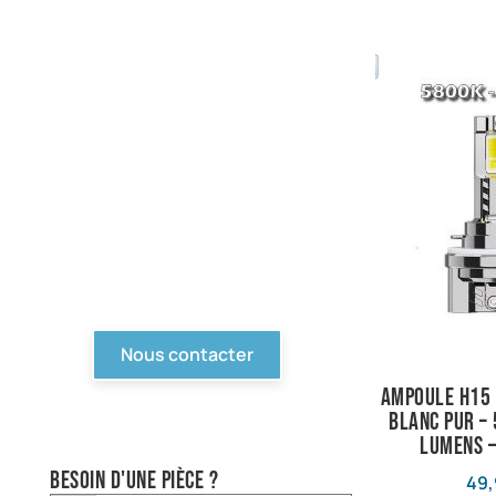
PIèces en stock
Nous avons tout pour
votre Ford ou véhicule à
motorisation Ford. Pièce
d'origine, reproduction,
compétition... Tout n'est
pas en ligne, contactez-
nous !
Nous contacter
Ampoule H15 
blanc pur –
lumens —
Besoin d'une pièce ?
49