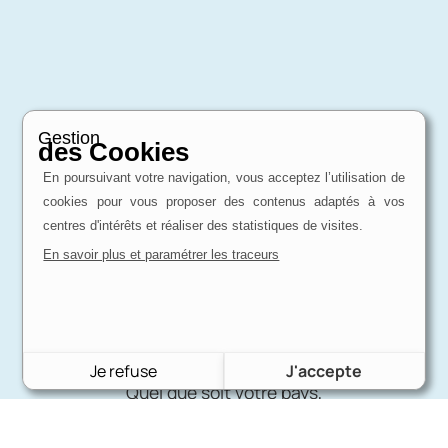
Gestion
des Cookies
Expertise
En poursuivant votre navigation, vous acceptez l’utilisation de
d'un passionné
cookies pour vous proposer des contenus adaptés à vos
Charron Auto Rétro, c'est avant tout une
centres d'intérêts et réaliser des statistiques de visites.
affaire de passion !
En savoir plus et paramétrer les traceurs
Livraison
internationale
Je refuse
J'accepte
Quel que soit votre pays,
nous pouvons vous fournir.