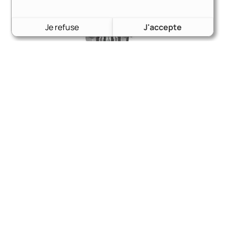
Je refuse
J'accepte
Ampoule H7 LED – Couleur blanc pur – 6000K – 18000
lumens — La Paire | Spéciale VW
94,90
€
Voir le produit