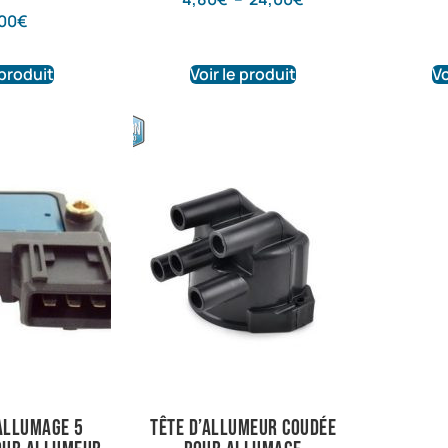
00
€
 produit
Voir le produit
Vo
allumage 5
Tête d’allumeur coudée