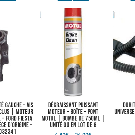
é gauche – vis
Dégraissant puissant
Duri
nclus | Moteur
Moteur – Boîte – Pont
universe
 – Ford Fiesta
Motul | Bombe de 750ml |
èce d’origine –
Unité ou en lot de 6
6032341
4,80
€
–
24,00
€