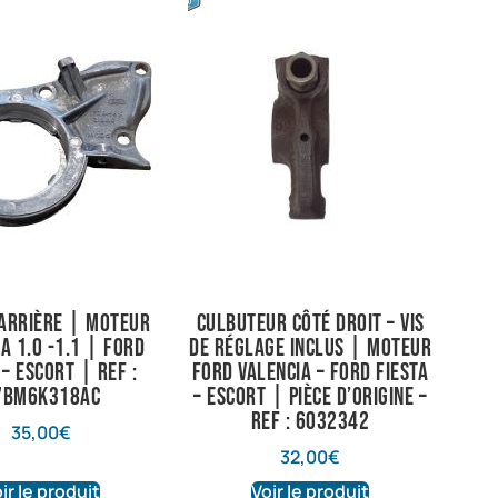
arrière | Moteur
Culbuteur côté droit – vis
a 1.0 -1.1 | Ford
de réglage inclus | Moteur
 – Escort | Ref :
Ford Valencia – Ford Fiesta
7BM6K318AC
– Escort | Pièce d’origine –
Ref : 6032342
35,00
€
32,00
€
ir le produit
Voir le produit