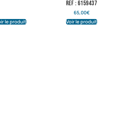
Ref : 6159437
65,00
€
ir le produit
Voir le produit