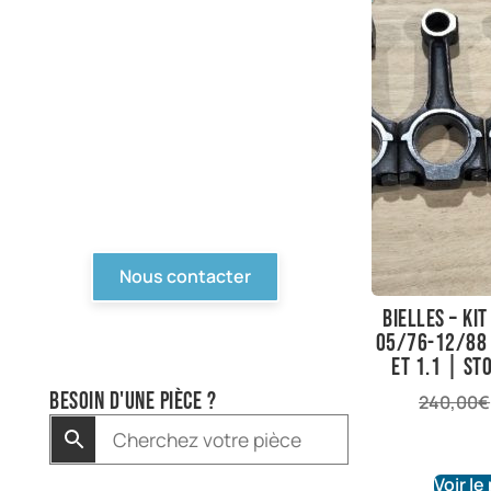
PIèces en stock
Nous avons tout pour
votre Ford ou véhicule à
motorisation Ford. Pièce
d'origine, reproduction,
compétition... Tout n'est
pas en ligne, contactez-
nous !
Nous contacter
Bielles – Kit
05/76-12/88 
et 1.1 | St
Besoin d'une pièce ?
240,00
€
Voir le