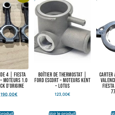
 de 4 | Fiesta
Boîtier de thermostat |
Carter 
– Moteurs 1.0
Ford Escort – Moteurs Kent
Valenci
ock d’origine
– Lotus
Fiesta
7
190,00
€
123,00
€
 produit
Voir le produit
Vo