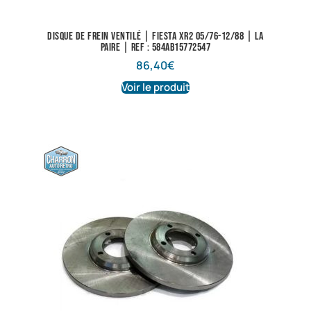
Disque de frein ventilé | Fiesta XR2 05/76-12/88 | La
paire | Ref : 584AB15772547
86,40
€
Voir le produit