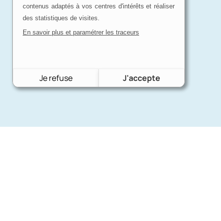
contenus adaptés à vos centres d'intérêts et réaliser
des statistiques de visites.
En savoir plus et paramétrer les traceurs
Je refuse
J'accepte
Expertise
d'un passionné
Charron Auto Rétro, c'est avant tout
Quel
une affaire de passion !
nous