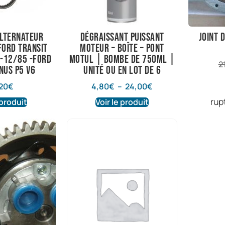
alternateur
Dégraissant puissant
joint 
Ford Transit
Moteur – Boîte – Pont
8-12/85 -Ford
Motul | Bombe de 750ml |
2
unus P5 V6
Unité ou en lot de 6
20
€
4,80
€
–
24,00
€
rup
 produit
Voir le produit