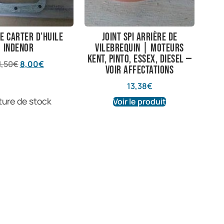
de carter d’huile
Joint spi arrière de
indenor
vilebrequin | Moteurs
Kent, Pinto, Essex, diesel —
1,50
€
8,00
€
voir affectations
13,38
€
ture de stock
Voir le produit