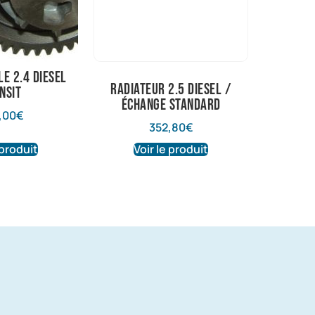
le 2.4 diesel
radiateur 2.5 diesel /
nsit
échange standard
,00
€
352,80
€
 produit
Voir le produit