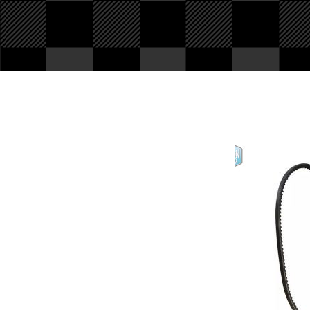
PIèces en stock
Nous avons tout pour
votre Ford ou véhicule à
motorisation Ford. Pièce
d'origine, reproduction,
compétition... Tout n'est
pas en ligne, contactez-
nous !