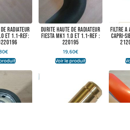
 de radiateur
durite haute de radiateur
Filtre a
.0 et 1.1-ref:
fiesta mk1 1.0 et 1.1-ref :
Capri-S
8220196
220195
212
80
€
19,60
€
 produit
Voir le produit
Vo