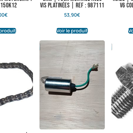
: 150K12
vis platinées | Ref : 987111
V6 co
00
€
53,90
€
 produit
Voir le produit
Vo