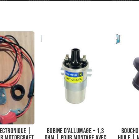
ectronique |
Bobine d’allumage – 1,3
Boucho
ur Motorcraft
ohm | Pour montage avec
huile | 