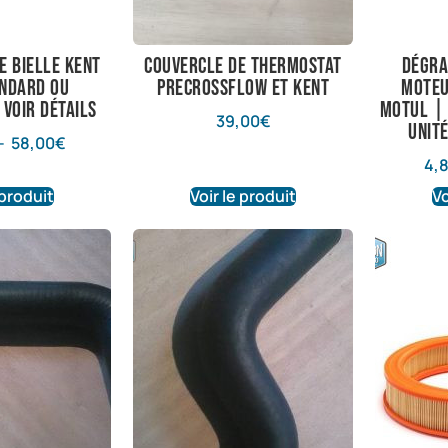
e bielle kent
couvercle de thermostat
Dégra
andard ou
precrossflow et kent
Moteu
 voir détails
Motul |
39,00
€
Unité
–
58,00
€
4,
 produit
Voir le produit
Vo