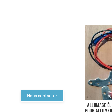
PIèces en stock
Nous avons tout pour
votre Ford ou véhicule à
motorisation Ford. Pièce
d'origine, reproduction,
compétition... Tout n'est
pas en ligne, contactez-
nous !
Nous contacter
Allumage él
Pour allume