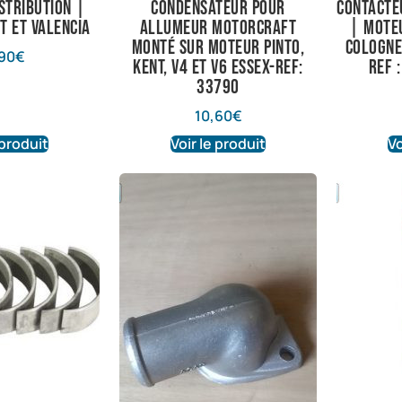
istribution |
condensateur pour
Contacte
t et Valencia
allumeur motorcraft
| Moteu
monté sur moteur pinto,
Cologne
90
€
kent, V4 et V6 essex-ref:
Ref 
33790
10,60
€
 produit
Voir le produit
Vo