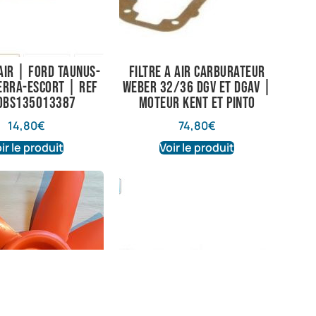
 air | Ford Taunus-
Filtre a air carburateur
ierra-Escort | Ref
Weber 32/36 DGV et DGAV |
0BS135013387
Moteur Kent et Pinto
14,80
€
74,80
€
ir le produit
Voir le produit