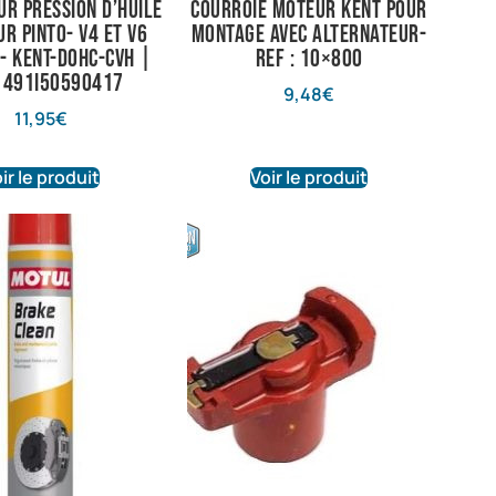
ur pression d’huile
courroie moteur kent pour
r Pinto- V4 et V6
montage avec alternateur-
- Kent-Dohc-Cvh |
ref : 10×800
: 491i50590417
9,48
€
11,95
€
ir le produit
Voir le produit