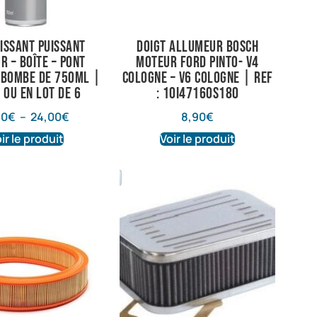
issant puissant
Doigt allumeur Bosch
r – Boîte – Pont
Moteur Ford pinto- V4
 Bombe de 750ml |
Cologne – V6 Cologne | Ref
 ou en lot de 6
: 10i47160S180
80
€
–
24,00
€
8,90
€
ir le produit
Voir le produit