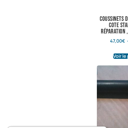
coussinets d
cote st
réparation ,
47,00
€
Voir le