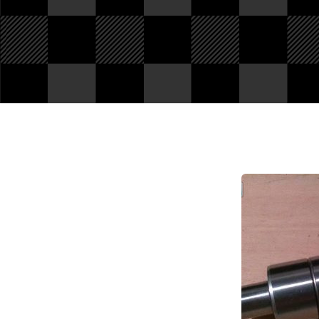
PIèces en stock
Nous avons tout pour
votre Ford ou véhicule à
motorisation Ford. Pièce
d'origine, reproduction,
compétition... Tout n'est