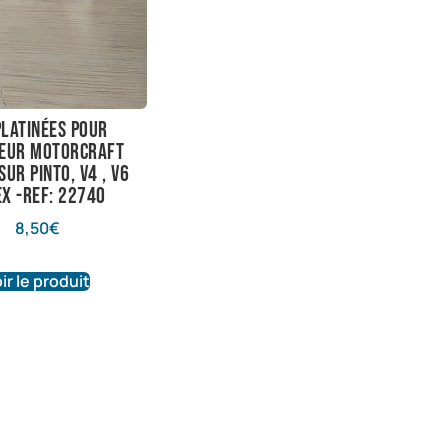
platinées pour
eur motorcraft
ur pinto, V4 , V6
ex -ref: 22740
8,50
€
ir le produit