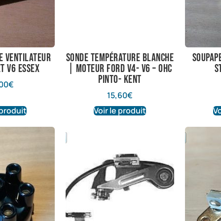
e ventilateur
Sonde température blanche
soupape
et V6 essex
| Moteur Ford V4- V6 – OHC
s
Pinto- Kent
00
€
15,60
€
 produit
Voir le produit
Vo