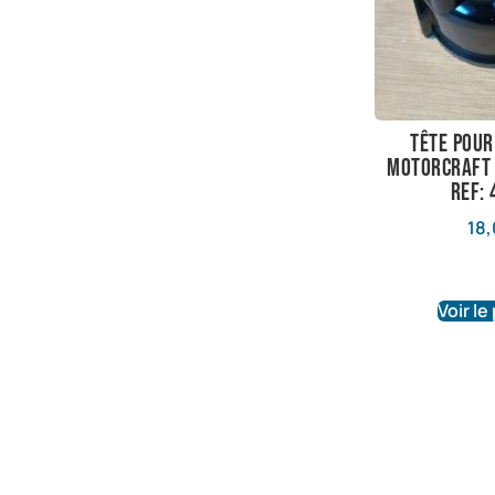
tête pou
motorcraft 
ref:
18,
Voir le