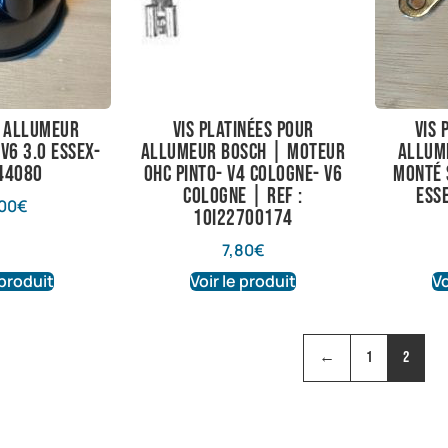
r allumeur
Vis platinées pour
vis 
V6 3.0 Essex-
allumeur Bosch | moteur
allum
 44080
OHC Pinto- V4 Cologne- V6
monté s
Cologne | ref :
ess
00
€
10I22700174
7,80
€
 produit
Voir le produit
Vo
←
1
2