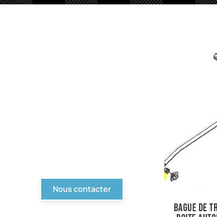
PIèces en stock
Nous avons tout pour
votre Ford ou véhicule à
motorisation Ford. Pièce
d'origine, reproduction,
compétition... Tout n'est
pas en ligne, contactez-
nous !
Nous contacter
bague de tr