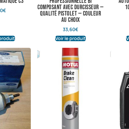
matique C3
professionnelle bi
auto
composant avec durcisseur —
1
70
€
qualité pistolet — couleur
au choix
33,60
€
 produit
Voir le produit
V