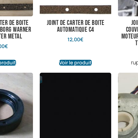
ter de boite
Joint de carter de boite
Jo
 borg warner
automatique C4
couv
ter metal
moteur
12,00
€
T
00
€
ru
 produit
Voir le produit