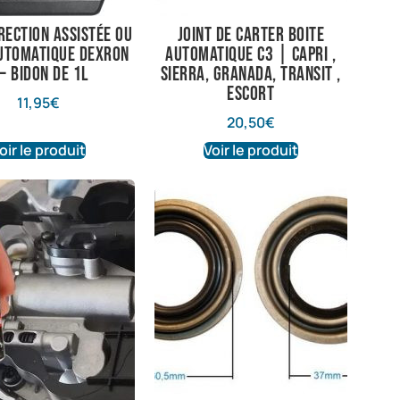
rection assistée ou
Joint de carter boite
automatique DEXRON
automatique C3 | Capri ,
 – bidon de 1L
Sierra, Granada, Transit ,
Escort
11,95
€
20,50
€
oir le produit
Voir le produit