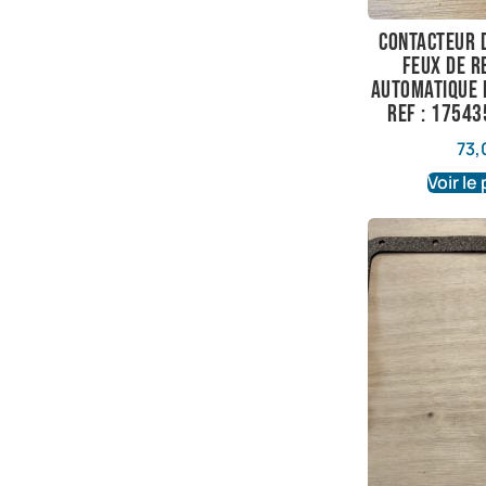
contacteur d
feux de r
automatique 
ref : 1754
73,
Voir le