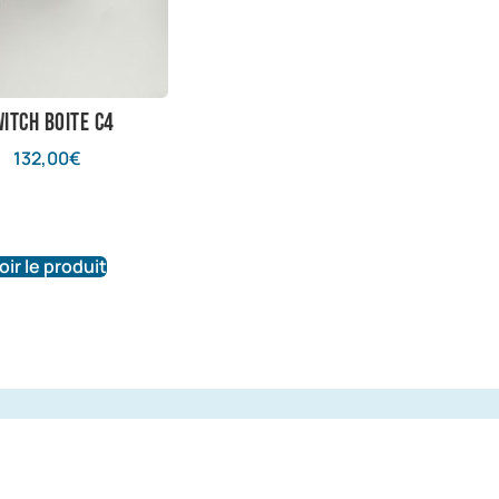
itch boite C4
132,00
€
oir le produit