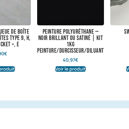
queue de boîte
Peinture polyuréthane —
sw
tes Type 9, H,
Noir brillant ou satiné | Kit
ocket », E
1kg
peinture/durcisseur/diluant
90
€
40,97
€
 produit
Voir le produit
V