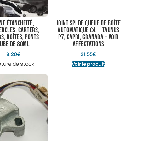
int étanchéité,
Joint spi de queue de boîte
ercles, carters,
automatique C4 | Taunus
s, boîtes, ponts |
P7, Capri, Granada – voir
ube de 80ml
affectations
9,20
€
21,55
€
pture de stock
Voir le produit