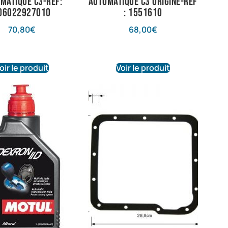
matique C3-ref:
automatique C3 origine-ref
06022927010
: 1551610
70,80
€
68,00
€
oir le produit
Voir le produit