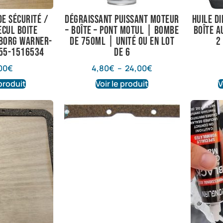
e sécurité /
Dégraissant puissant Moteur
Huile di
ecul boite
– Boîte – Pont Motul | Bombe
boîte 
borg warner-
de 750ml | Unité ou en lot
2
355-1516534
de 6
00
€
4,80
€
–
24,00
€
 produit
Voir le produit
V