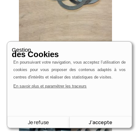
Cale de réglage Pont Ford Atlas et Koln | Kit de 10
Gestion
des Cookies
rondelles différentes épaisseurs
38,80
€
En poursuivant votre navigation, vous acceptez l’utilisation de
cookies pour vous proposer des contenus adaptés à vos
Voir le produit
centres d'intérêts et réaliser des statistiques de visites.
En savoir plus et paramétrer les traceurs
Je refuse
J'accepte