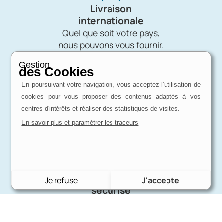
Livraison
internationale
Quel que soit votre pays,
nous pouvons vous fournir.
Gestion
des Cookies
En poursuivant votre navigation, vous acceptez l’utilisation de
Disponibles
cookies pour vous proposer des contenus adaptés à vos
pour vous conseiller
centres d'intérêts et réaliser des statistiques de visites.
Besoin de conseils ?
En savoir plus et paramétrer les traceurs
Nous répondons à toutes vos questions.
Paiement
Je refuse
J'accepte
sécurisé
Virement bancaire - Paiement par chèque -
Carte bleue VISA - Carte bleue MasterCard