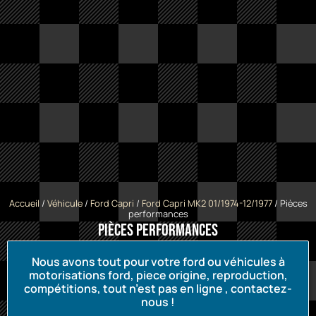
Accueil
/
Véhicule
/
Ford Capri
/
Ford Capri MK2 01/1974-12/1977
/ Pièces
performances
Pièces performances
Nous avons tout pour votre ford ou véhicules à
motorisations ford, piece origine, reproduction,
compétitions, tout n’est pas en ligne , contactez-
nous !