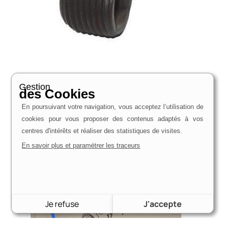
Bouchon de remplissage ou vidange | Boîtes tous
Gestion
modèles et ponts tous modèles
des Cookies
11,94
€
En poursuivant votre navigation, vous acceptez l’utilisation de
Voir le produit
cookies pour vous proposer des contenus adaptés à vos
centres d'intérêts et réaliser des statistiques de visites.
En savoir plus et paramétrer les traceurs
Je refuse
J'accepte