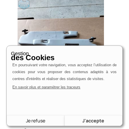
Gestion
des Cookies
En poursuivant votre navigation, vous acceptez l’utilisation de
cookies pour vous proposer des contenus adaptés à vos
centres d'intérêts et réaliser des statistiques de visites.
En savoir plus et paramétrer les traceurs
Pare-soleil – Gris clair – La paire | Escort 08/90-
09/2001 | Ref : 584BS30935009871
38,00
€
Voir le produit
Je refuse
J'accepte