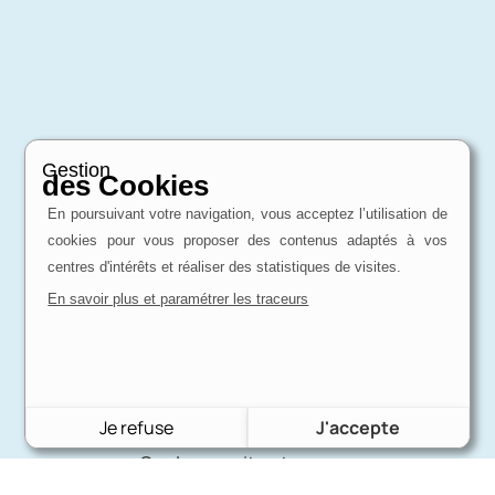
Gestion
des Cookies
En poursuivant votre navigation, vous acceptez l’utilisation de
Expertise
cookies pour vous proposer des contenus adaptés à vos
d'un passionné
centres d'intérêts et réaliser des statistiques de visites.
Charron Auto Rétro, c'est avant tout une
affaire de passion !
En savoir plus et paramétrer les traceurs
Livraison
Je refuse
J'accepte
internationale
Quel que soit votre pays,
nous pouvons vous fournir.