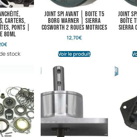
anchéité,
Joint spi avant | Boite T5
Joint sp
s, carters,
Borg Warner | Sierra
Boîte 
îtes, ponts |
Cosworth 2 roues motrices
Sierra 
de 80ml
12,70
€
20
€
 de stock
Voir le produit
Vo