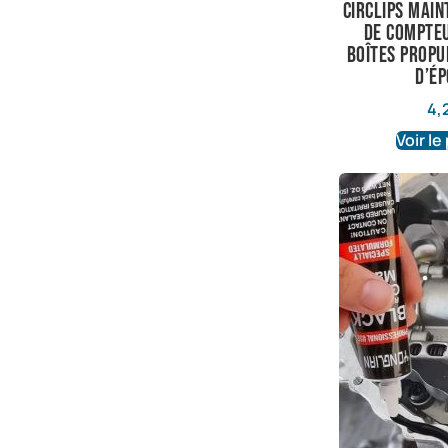
Circlips main
de compte
boîtes propu
d’é
4,
Voir le