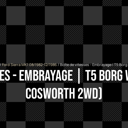
/
Ford Sierra MK1 08/1982-12/1986
/ Boîte de vitesses - Embrayage | T5 Bor
ses - Embrayage | T5 Borg
Cosworth 2WD)