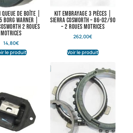
i queue de boîte |
Kit embrayage 3 pièces |
T5 Borg Warner |
Sierra Cosworth – 86-02/90
Cosworth 2 roues
– 2 roues motrices
motrices
262,00
€
14,80
€
ir le produit
Voir le produit