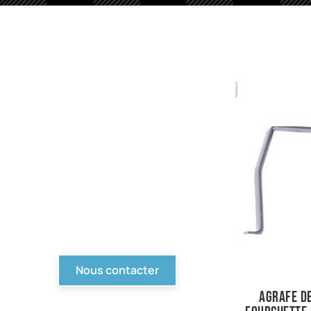
PIèces en stock
Nous avons tout pour
votre Ford ou véhicule à
motorisation Ford. Pièce
d'origine, reproduction,
compétition... Tout n'est
pas en ligne, contactez-
nous !
Nous contacter
Agrafe d