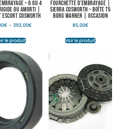
’embrayage – 6 ou 4
Fourchette d’embrayage |
 Rigide ou amorti |
Sierra Cosworth – boîte T5
t Escort Cosworth
Borg Warner | Occasion
00
€
–
393,00
€
85,00
€
ir le produit
Voir le produit