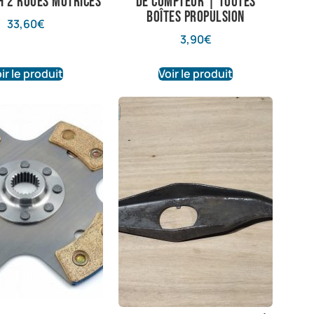
 2 roues motrices
de compteur | Toutes
boîtes propulsion
33,60
€
3,90
€
ir le produit
Voir le produit