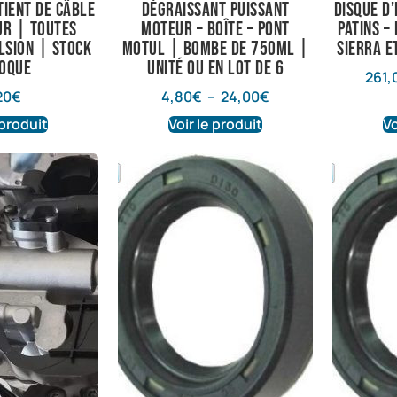
tient de câble
Dégraissant puissant
Disque d
ur | Toutes
Moteur – Boîte – Pont
Patins –
lsion | Stock
Motul | Bombe de 750ml |
Sierra e
poque
Unité ou en lot de 6
261,
20
€
4,80
€
–
24,00
€
 produit
Voir le produit
Vo