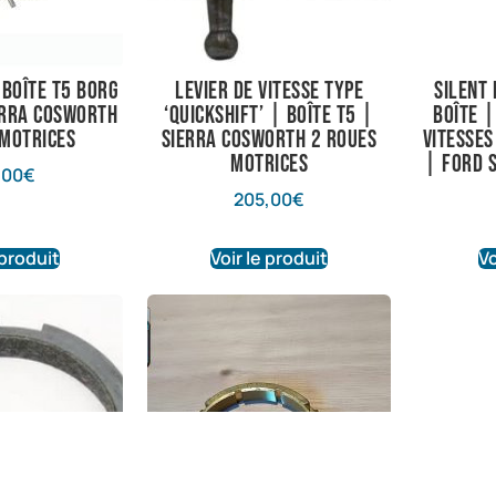
 boîte T5 Borg
Levier de vitesse type
Silent
erra Cosworth
‘Quickshift’ | Boîte T5 |
boîte |
 motrices
Sierra Cosworth 2 roues
vitesses
motrices
| Ford S
,00
€
205,00
€
 produit
Voir le produit
Vo