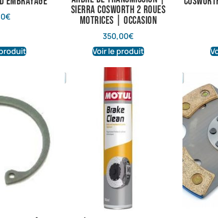
 d’embrayage
Cosworth
Sierra Cosworth 2 roues
10
€
motrices | Occasion
350,00
€
 produit
Voir le produit
Vo