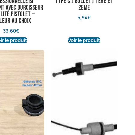
essionnelle bi
type C ( bullet ) 1ere et
t avec durcisseur
2eme
lité pistolet —
5,94
€
leur au choix
33,60
€
ir le produit
Voir le produit