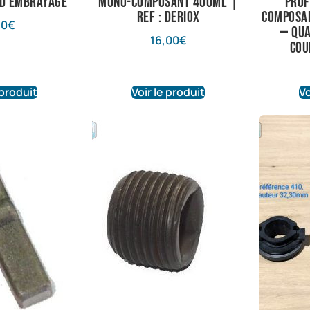
 d’embrayage
mono-composant 400ML |
prof
Ref : Deriox
composan
10
€
— qua
16,00
€
cou
 produit
Voir le produit
Vo