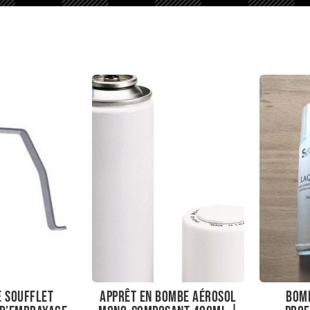
e soufflet
Apprêt en bombe aérosol
Bomb