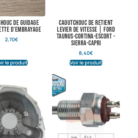
houc de guidage
Caoutchouc de retient
ette d’embrayage
levier de vitesse | Ford
Taunus-Cortina-Escort -
2,70
€
Sierra-Capri
8,40
€
ir le produit
Voir le produit