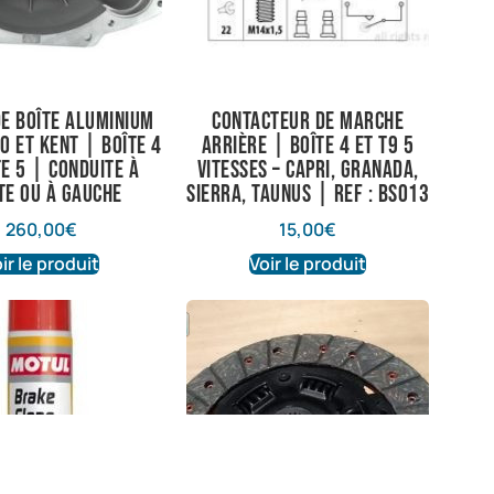
de boîte aluminium
Contacteur de marche
o et Kent | Boîte 4
arrière | Boîte 4 et T9 5
te 5 | Conduite à
vitesses – Capri, Granada,
te ou à gauche
Sierra, Taunus | Ref : BS013
260,00
€
15,00
€
ir le produit
Voir le produit