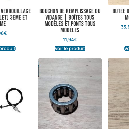
 verrouillage
Bouchon de remplissage ou
Butée 
llet) 3eme et
vidange | Boîtes tous
m
eme
modèles et ponts tous
33,
modèles
96
€
11,94
€
 produit
Voir le produit
Vo