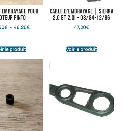
d’embrayage pour
Câble d’embrayage | Sierra
oteur Pinto
2.0 et 2.0i – 08/84-12/86
60
€
–
46,20
€
47,20
€
ir le produit
Voir le produit