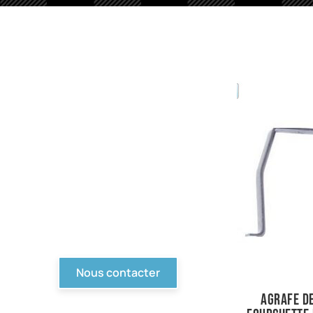
PIèces en stock
Nous avons tout pour
votre Ford ou véhicule à
motorisation Ford. Pièce
d'origine, reproduction,
compétition... Tout n'est
pas en ligne, contactez-
nous !
Nous contacter
Agrafe d