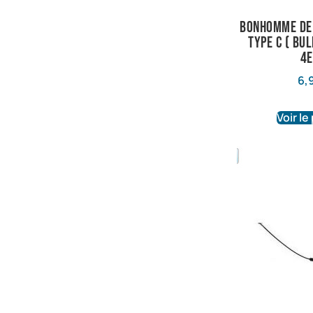
bonhomme de
type C ( bu
4
6,
Voir le