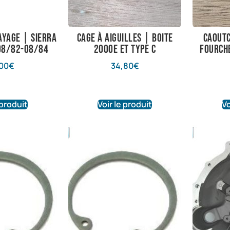
ayage | Sierra
Cage à aiguilles | Boite
Caoutc
 08/82-08/84
2000E et Type C
fourch
00
€
34,80
€
 produit
Voir le produit
Vo