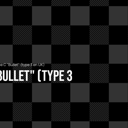
e C "Bullet" (type 3 en UK)
Bullet" (type 3