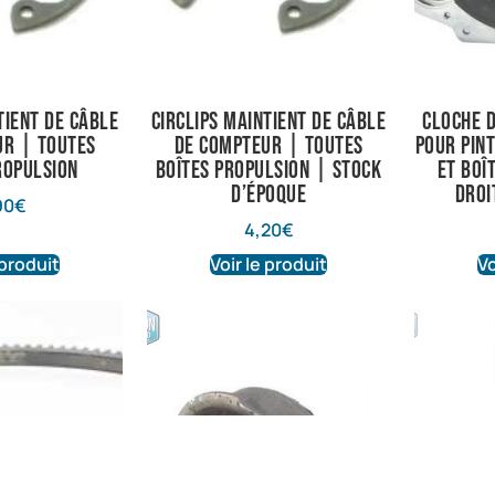
tient de câble
Circlips maintient de câble
Cloche 
ur | Toutes
de compteur | Toutes
pour Pint
ropulsion
boîtes propulsion | Stock
et boî
d’époque
droi
90
€
4,20
€
 produit
Voir le produit
Vo