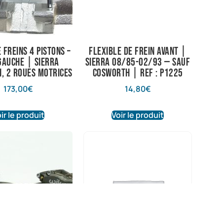
 freins 4 pistons –
Flexible de frein avant |
gauche | Sierra
Sierra 08/85-02/93 — Sauf
, 2 roues motrices
Cosworth | Ref : P1225
173,00
€
14,80
€
ir le produit
Voir le produit