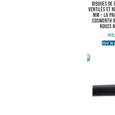
Disques de 
ventilés et 
mm – La Pa
Cosworth 0
roues 
165
Voir le