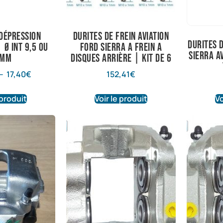
 dépression
Durites de frein aviation
durites d
 Ø int 9,5 ou
Ford Sierra a frein a
sierra a
2mm
disques arrière | Kit de 6
–
17,40
€
152,41
€
 produit
Voir le produit
Vo