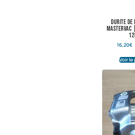
Durite de
Mastervac |
1
16,20
€
Voir le