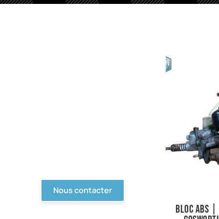
PIèces en stock
Nous avons tout pour
votre Ford ou véhicule à
motorisation Ford. Pièce
d'origine, reproduction,
compétition... Tout n'est
pas en ligne, contactez-
nous !
Nous contacter
Bloc ABS |