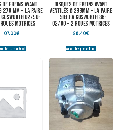
s de freins avant
Disques de freins avant
Ø 278 mm – La Paire
ventilés Ø 283mm – La Paire
a Cosworth 02/90-
| Sierra Cosworth 86-
4 roues motrices
02/90 – 2 roues motrices
107,00
€
98,40
€
ir le produit
Voir le produit