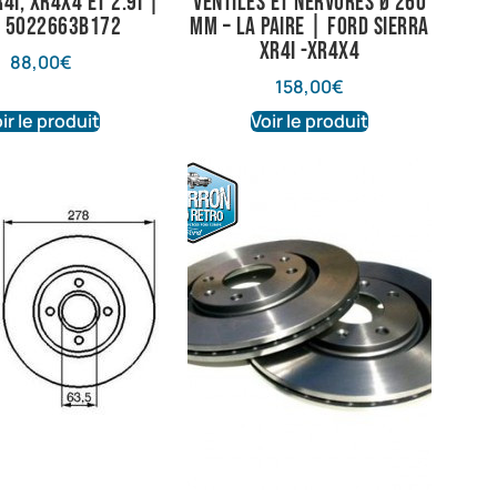
4i, XR4x4 et 2.9i |
ventilés et nervurés Ø 260
: 5022663B172
mm – La Paire | Ford Sierra
XR4i -XR4X4
88,00
€
158,00
€
ir le produit
Voir le produit