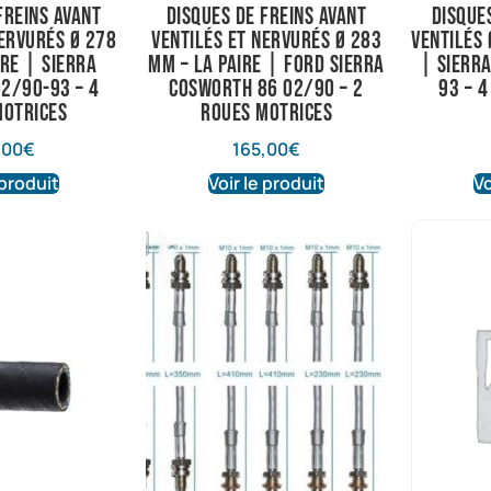
freins avant
Disques de freins avant
Disque
nervurés Ø 278
ventilés et nervurés Ø 283
ventilés 
ire | Sierra
mm – La Paire | Ford Sierra
| Sierr
2/90-93 – 4
Cosworth 86 02/90 – 2
93 – 
motrices
roues motrices
,00
€
165,00
€
 produit
Voir le produit
Vo