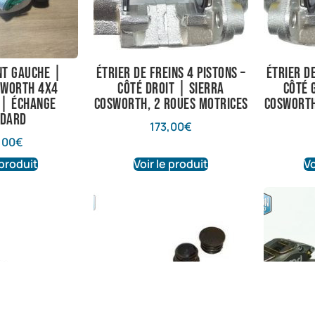
nt gauche |
Étrier de freins 4 pistons –
Étrier de
sworth 4X4
côté droit | Sierra
côté 
 | Échange
Cosworth, 2 roues motrices
Cosworth
ndard
173,00
€
,00
€
 produit
Voir le produit
Vo