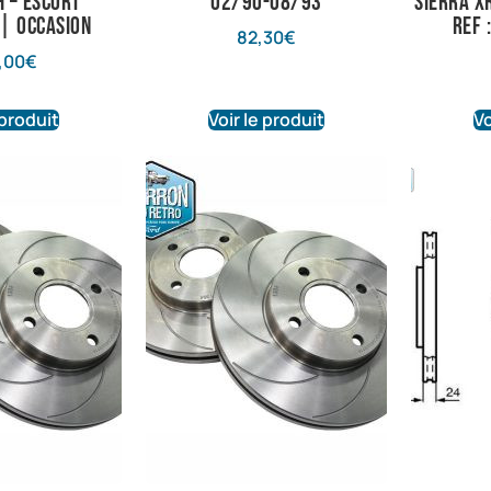
 – Escort
02/90-08/93
Sierra XR
| Occasion
Ref 
82,30
€
,00
€
 produit
Voir le produit
Vo