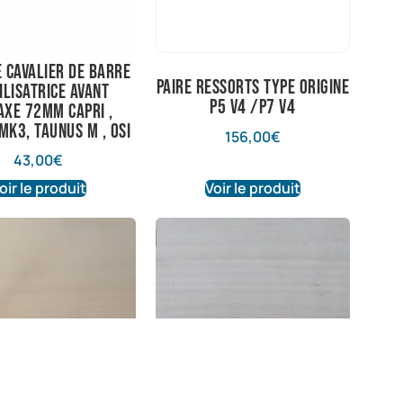
e cavalier de barre
paire ressorts type origine
ilisatrice avant
P5 V4 /P7 V4
axe 72mm capri ,
mk3, taunus M , OSI
156,00
€
43,00
€
oir le produit
Voir le produit