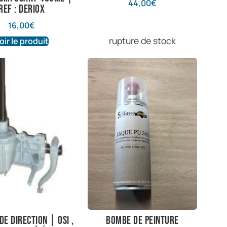
44,00
€
Ref : Deriox
16,00
€
rupture de stock
oir le produit
de direction | OSI ,
Bombe de peinture