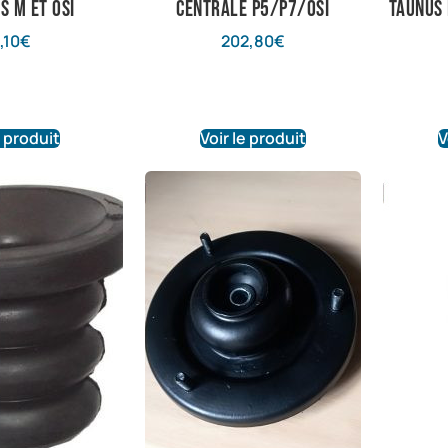
s M et Osi
centrale P5/P7/OSI
Taunus 
,10
€
202,80
€
e produit
Voir le produit
V