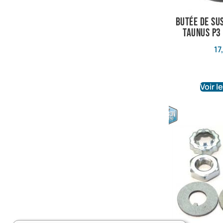
butée de su
taunus P3 ,
17
Voir l