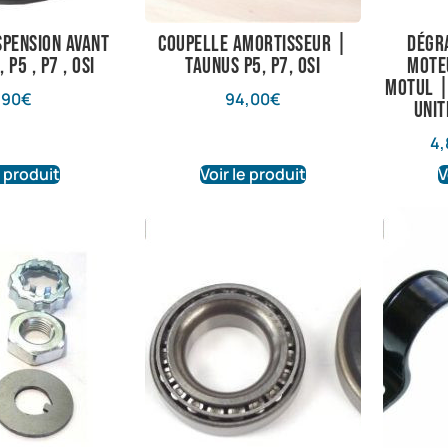
spension avant
Coupelle amortisseur |
Dégr
 P5 , P7 , OSI
Taunus P5, P7, OSI
Moteu
Motul |
,90
€
94,00
€
Unit
4,
e produit
Voir le produit
V