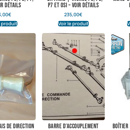
ir détails
P7 et OSI – voir détails
3,00
€
235,00
€
e produit
Voir le produit
V
is de direction
barre d’accouplement
Boîtier 