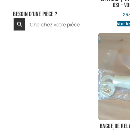
OSI – vo
Besoin d'une pièce ?
26
Voir l
Bague de rela