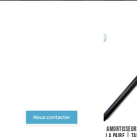
PIèces en stock
Nous avons tout pour
votre Ford ou véhicule à
motorisation Ford. Pièce
d'origine, reproduction,
compétition... Tout n'est
pas en ligne, contactez-
nous !
Nous contacter
Amortisseurs
La paire | Ta