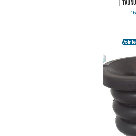
| Taunu
16
Voir l