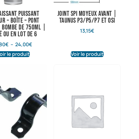
aissant puissant
Joint spi moyeux avant |
r – Boîte – Pont
Taunus P3/P5/P7 et OSI
 Bombe de 750ml |
13,15
€
é ou en lot de 6
80
€
–
24,00
€
oir le produit
Voir le produit