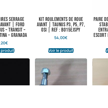
oires serrage
Kit roulements de roue
paire d
avant | Ford
avant | Taunus P3, P5, P7,
stab
us – Transit –
OSI | Ref : B015EJSPY
entr
tina – granada
escort 
54,00
€
,20
€
e produit
Voir le produit
V