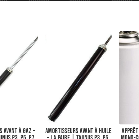
 avant à gaz –
Amortisseurs avant à huile
Apprêt
unus P3, P5, P7,
– La paire | Taunus P3, P5,
mono-c