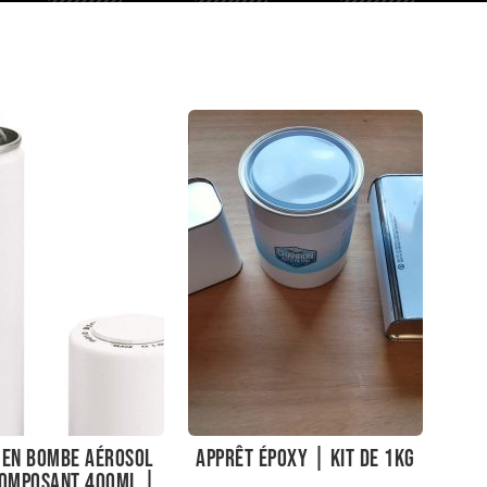
 en bombe aérosol
Apprêt époxy | Kit de 1kg
omposant 400ML |