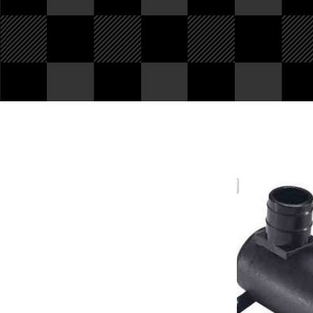
PIèces en stock
Nous avons tout pour
votre Ford ou véhicule à
motorisation Ford. Pièce
d'origine, reproduction,
compétition... Tout n'est