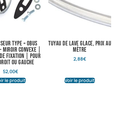
iseur type « Obus
Tuyau de lave glace, prix au
 – Miroir convexe |
mètre
 de fixation | Pour
2,88
€
droit ou gauche
52,00
€
ir le produit
Voir le produit