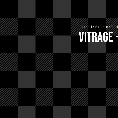
Accueil
/
Véhicule
/
Ford
Vitrage 