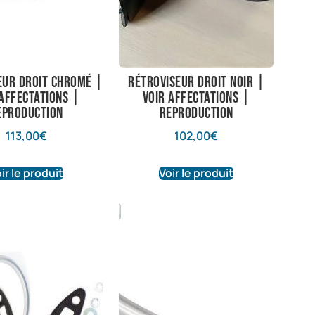
eur droit chromé |
Rétroviseur droit noir |
 affectations |
Voir affectations |
eproduction
Reproduction
113,00
€
102,00
€
ir le produit
Voir le produit