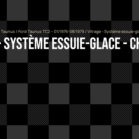
 Taunus
/
Ford Taunus TC2 -- 01/1976-08/1979
/
Vitrage - Système essuie-gl
- Système essuie-glace - 