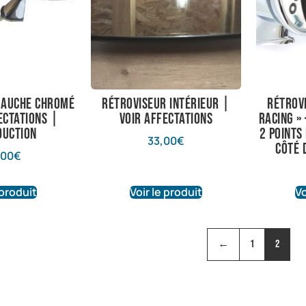
gauche chromé
Rétroviseur intérieur |
Rétrov
ectations |
Voir affectations
Racing »
duction
2 points
33,00
€
côté 
,00
€
 produit
Voir le produit
Vo
←
1
2