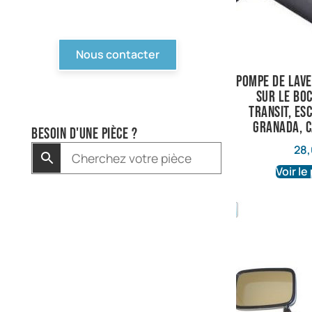
pas en ligne, contactez-
nous !
Nous contacter
pompe de lave
sur le boc
transit, es
granada, c
Besoin d'une pièce ?
28,
Voir le