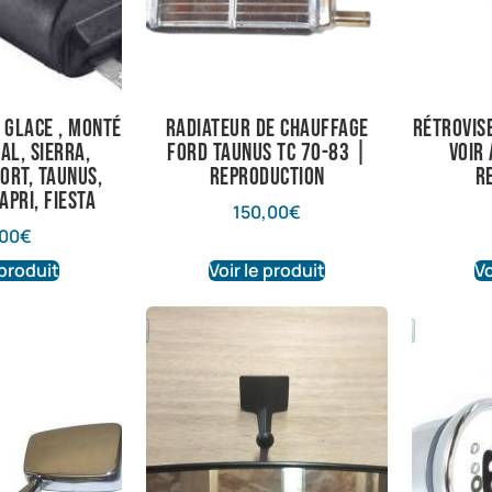
 glace , monté
Radiateur de chauffage
Rétrovis
al, sierra,
Ford Taunus TC 70-83 |
Voir
cort, taunus,
Reproduction
R
apri, fiesta
150,00
€
00
€
 produit
Voir le produit
Vo