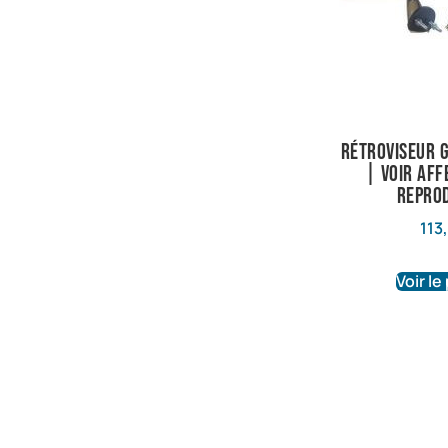
Rétroviseur 
| Voir aff
Repro
113
Voir le