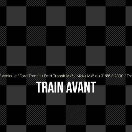
/
Véhicule
/
Ford Transit
/
Ford Transit Mk3 / Mk4 / Mk5 du 01/86 à 2000
/ Tr
Train avant