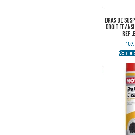
bras de susp
droit transi
ref :
107
Voir le