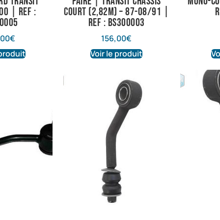
rd Transit
paire | Transit châssis
mono-co
0 | Ref :
court (2,82m) – 87-08/91 |
R
0005
Ref : BS300003
,00
€
156,00
€
 produit
Voir le produit
Vo