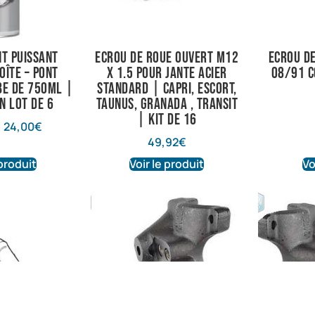
t puissant
Ecrou de roue ouvert M12
ecrou de
oîte – Pont
X 1.5 pour jante acier
08/91 c
e de 750ml |
standard | Capri, Escort,
n lot de 6
Taunus, Granada , Transit
| Kit de 16
–
24,00
€
49,92
€
 produit
Voir le produit
Vo