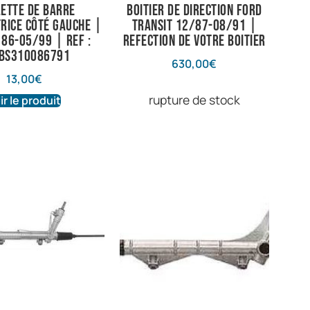
lette de barre
Boitier de direction Ford
trice côté gauche |
Transit 12/87-08/91 |
 86-05/99 | Ref :
Refection de votre boitier
BS310086791
630,00
€
13,00
€
rupture de stock
ir le produit