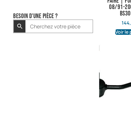
paire | Fo
08/91-200
BS30
Besoin d'une pièce ?
144
Voir le