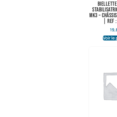
Biellette
stabilisatri
Mk3 – châssis
| Ref 
19,
Voir le