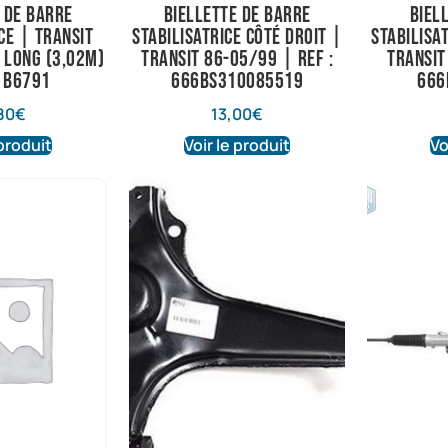
 de barre
Biellette de barre
Biel
ce | Transit
stabilisatrice côté droit |
stabilisa
 long (3,02m)
Transit 86-05/99 | Ref :
Transit
: B6791
666BS310085519
666
80
€
13,00
€
 produit
Voir le produit
Vo