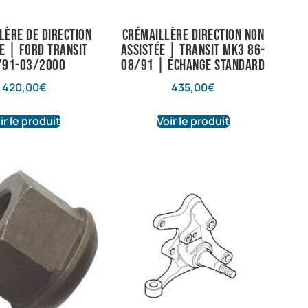
lère de direction
Crémaillère direction non
e | Ford Transit
assistée | Transit Mk3 86-
/91-03/2000
08/91 | Échange standard
420,00
€
435,00
€
ir le produit
Voir le produit