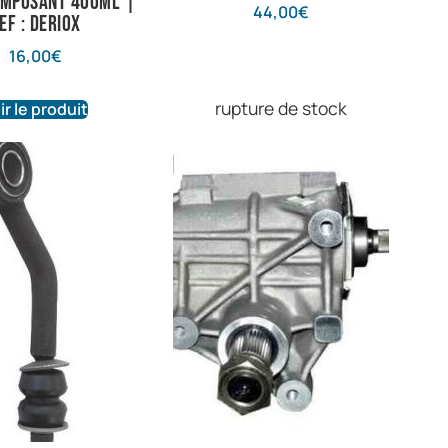
mposant 400ML |
44,00
€
ef : Deriox
16,00
€
rupture de stock
ir le produit