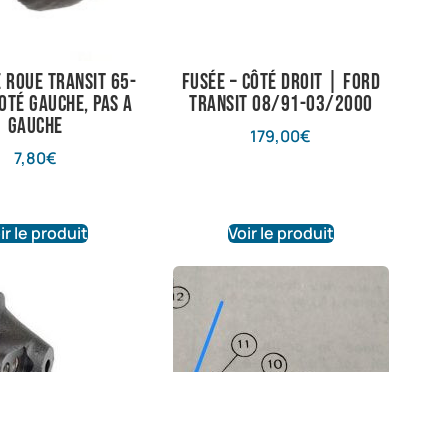
 roue transit 65-
Fusée – Côté droit | Ford
oté gauche, pas a
Transit 08/91-03/2000
gauche
179,00
€
7,80
€
ir le produit
Voir le produit