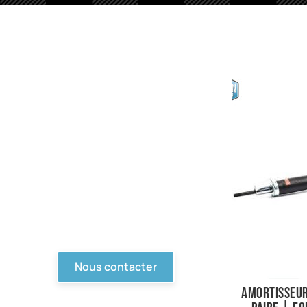
PIèces en stock
Nous avons tout pour
votre Ford ou véhicule à
motorisation Ford. Pièce
d'origine, reproduction,
compétition... Tout n'est
pas en ligne, contactez-
nous !
Nous contacter
Amortisseur