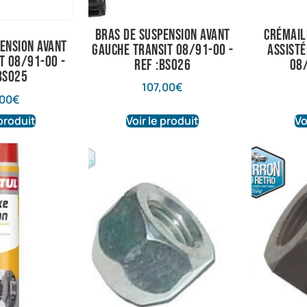
bras de suspension avant
Crémail
ension avant
gauche transit 08/91-00 -
assisté
t 08/91-00 -
ref :BS026
08
BS025
107,00
€
,00
€
 produit
Voir le produit
Vo