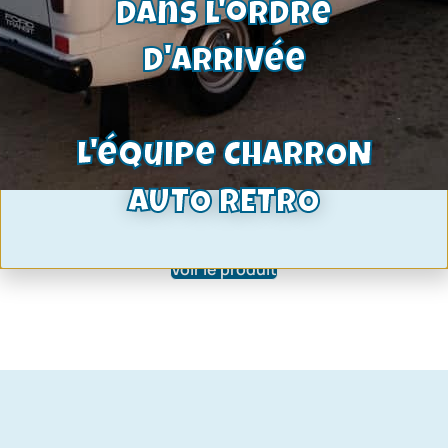
dans l'ordre
d'arrivée
L'équipe CHARRON
bouton de condamnation porte
AUTO RETRO
chromé ou noir
7,30
€
Voir le produit