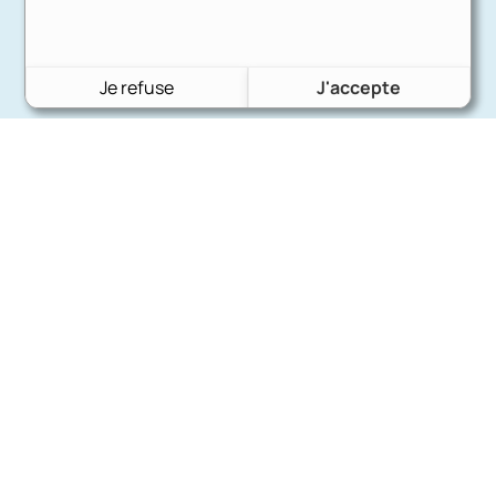
Je refuse
J'accepte
Charron Auto Rétro
(+33)663073013
Nous écrire
Nos marques
Ford
Citroën