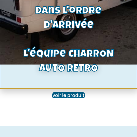
dans l'ordre
d'arrivée
L'équipe CHARRON
Monogramme Ford | Capri, Sierra,
Taunus, Granada, Escort, Scorpio,
AUTO RETRO
Transit, Fiesta | Pièce d’origine
47,50
€
Voir le produit