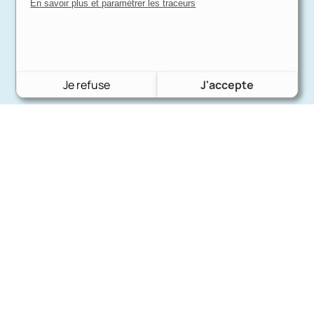
En savoir plus et paramétrer les traceurs
Je refuse
J'accepte
Charron Auto Rétro
(+33)663073013
Nous écrire
Nos marques