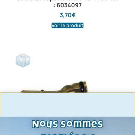
: 6034097
3,70
€
Voir le produit
Nous sommes