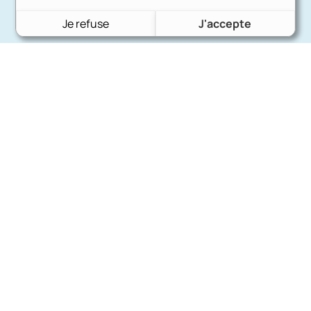
Je refuse
J'accepte
Charron Auto Rétro
(+33)663073013
Nous écrire
Nos marques
Ford
Citroën
Fiat