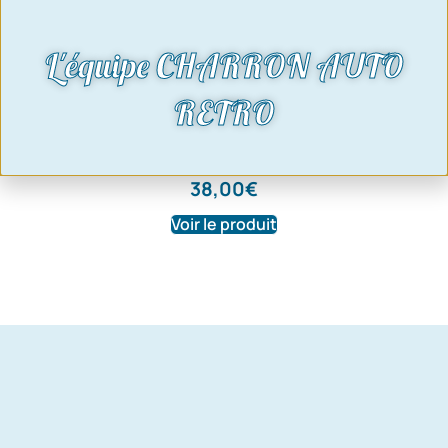
L'équipe CHARRON AUTO
RETRO
tôle renforcement gauche
amortisseurs avant escort mk1
38,00
€
Voir le produit