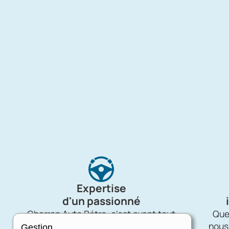
Expertise
d'un passionné
Charron Auto Rétro, c'est avant tout
Quel
une affaire de passion !
nous
Gestion