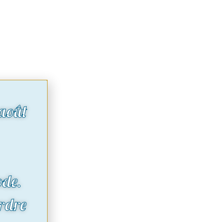
août
ode.
rdre