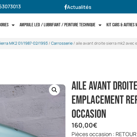
63073013
Actualités
gories
Ampoule LED / Lubrifiant / Peinture technique
Kit cars & autres
ierra MK2 01/1987-02/1993
/
Carrosserie
/ aile avant droite sierra mk2 avec
aile avant droit
emplacement rep
occasion
160,00
€
pièces occasion : RETOU