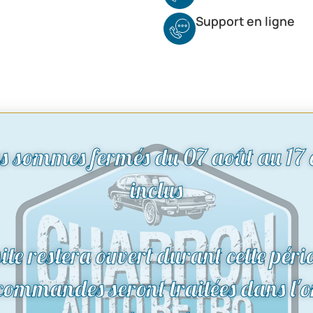
Support en ligne
s sommes fermés du 07 août au 17 
inclus
Promo !
site restera ouvert durant cette péri
 commandes seront traitées dans l'o