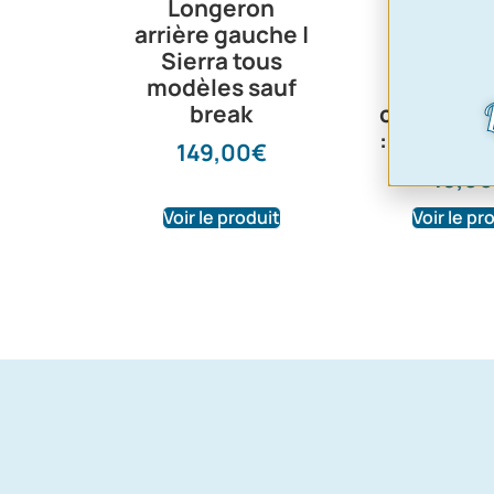
Longeron
prolong
arrière gauche |
de coulis
Sierra tous
glace si
modèles sauf
coupé m
break
coté gauc
: 654706
149,00
€
18,00
Voir le produit
Voir le pr