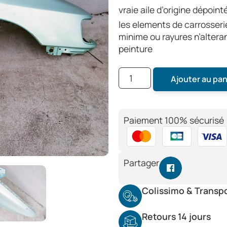
vraie aile d’origine dépoint
les elements de carrosseri
minime ou rayures n’alteran
peinture
Ajouter au pan
Paiement 100% sécurisé 
Partager
Colissimo & Transp
Retours 14 jours