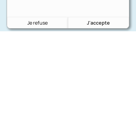
Je refuse
J'accepte
Charron Auto Rétro
(+33)663073013
Nous écrire
Nos marques
Ford
Citroën