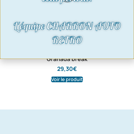
L'équipe CHARRON AUTO
RETRO
Vérin de hayon – Vendu à l’unité | Ford
Granada break
29,30
€
Voir le produit