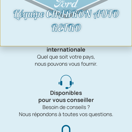
Charron Auto Rétro, c'est avant tout une
L'équipe CHARRON AUTO
affaire de passion !
RETRO
Livraison
internationale
Quel que soit votre pays,
nous pouvons vous fournir.
Disponibles
pour vous conseiller
Besoin de conseils ?
Nous répondons à toutes vos questions.