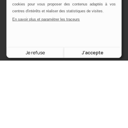
Service client
cookies pour vous proposer des contenus adaptés à vos
Mon compte
centres d'intérêts et réaliser des statistiques de visites.
Commandes & frais de port
En savoir plus et paramétrer les traceurs
CGU
CGV
Mentions légales
Je refuse
J'accepte
Contact & réseaux
Suivez-nous sur
@charronautoretro
et identifiez-nous sur
vos rénovations de voiture pour que l’on puisse la partager !