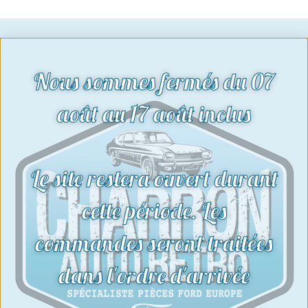
Nous sommes fermés du 07
août au 17 août inclus
Le site restera ouvert durant
cette période. Les
commandes seront traitées
dans l'ordre d'arrivée
Expertise
d'un passionné