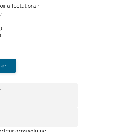
ir affectations :
v
.0
0
ier
:
orteur gros volume