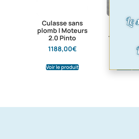
Le 
Culasse sans
soupa
plomb | Moteurs
d’admis
2.0 Pinto
1300 pint
stand
1188,00
€
23,70
Voir le produit
Voir le pr