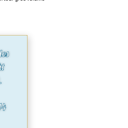
des
ût
.
14