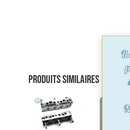
Il
p
Produits similaires
N