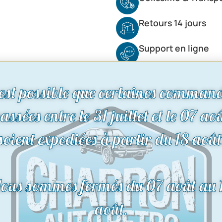
Retours 14 jours
Support en ligne
 est possible que certaines comman
assées entre le 31 juillet et le 07 ao
soient expediées à partir du 18 août
ous sommes fermés du 07 août au 
août.