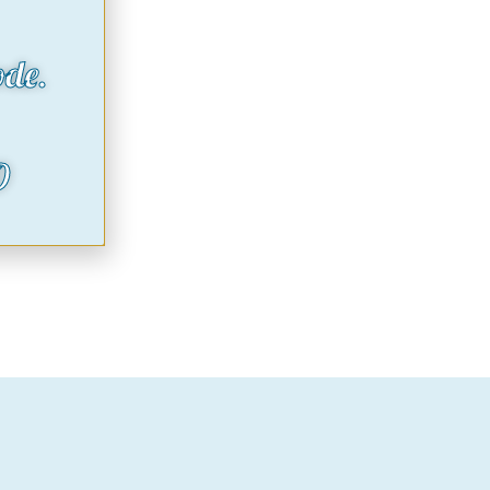
ode.
O