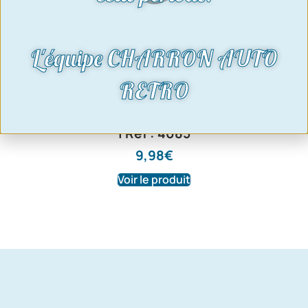
L'équipe CHARRON AUTO
RETRO
filtre a huile OHC Pinto- V4-V6 – Dohc
| Ref : 4085
9,98
€
Voir le produit