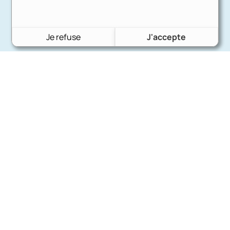
Je refuse
J'accepte
Charron Auto Rétro
(+33)663073013
Nous écrire
Nos marques
Ford
Citroën