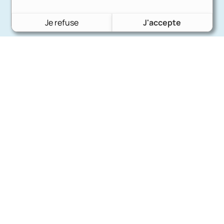
Je refuse
J'accepte
Charron Auto Rétro
(+33)663073013
Nous écrire
Nos marques
Ford
Citroën
Fiat