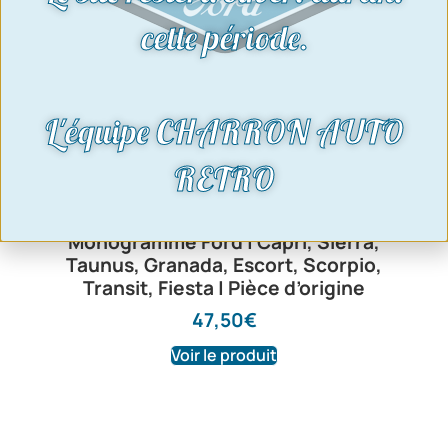
cette période.
L'équipe CHARRON AUTO
RETRO
Monogramme Ford | Capri, Sierra,
Taunus, Granada, Escort, Scorpio,
Transit, Fiesta | Pièce d’origine
47,50
€
Voir le produit