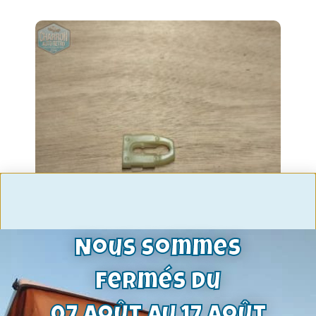
Nous sommes
agrafe latérale fixation de baguette
fermés du
granada mk1 12/73-08/77-ref :
6040515