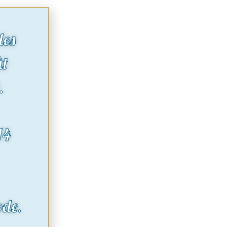
des
ût
.
14
ode.