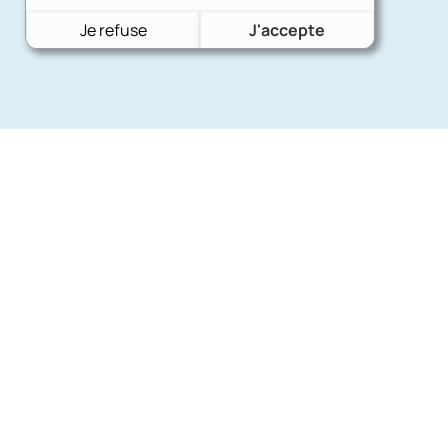
Je refuse
J'accepte
Nos mar
Charron Auto Rétro
(+33)663073013
Ford
Nous écrire
Citroën
Fiat