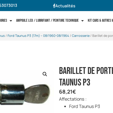
63073013
Actualités
gories
Ampoule LED / Lubrifiant / Peinture technique
Kit cars & autres
nus
/
Ford Taunus P3 (17m) -- 08/1960-08/1964
/
Carrosserie
/ Barillet de po
Barillet de port
Taunus P3
68,21
€
Affectations :
Ford Taunus P3