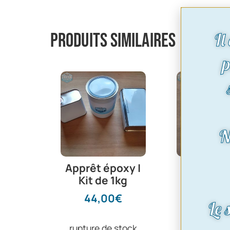
Il
Produits similaires
p
N
Apprêt époxy |
plaq
Kit de 1kg
constru
vierge 90
44,00
€
Le 
19,20
rupture de stock
Voir le pr