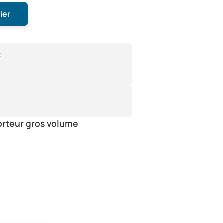
ier
:
orteur gros volume