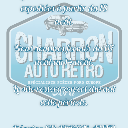
expediées à partir du 18
août.
Nous sommes fermés du 07
août au 14 août.
Le site restera ouvert durant
cette période.