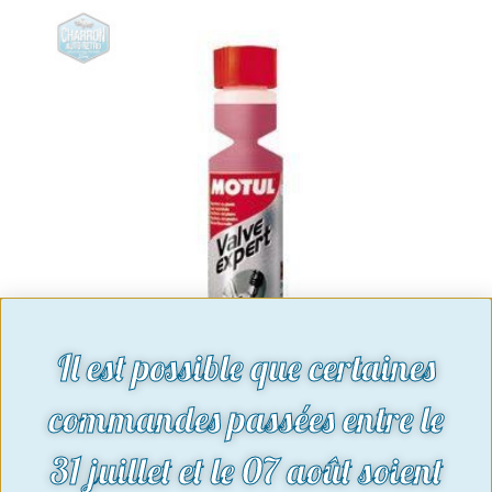
Il est possible que certaines
commandes passées entre le
additif substitut de plomb 250ML
13,49
€
31 juillet et le 07 août soient
Voir le produit