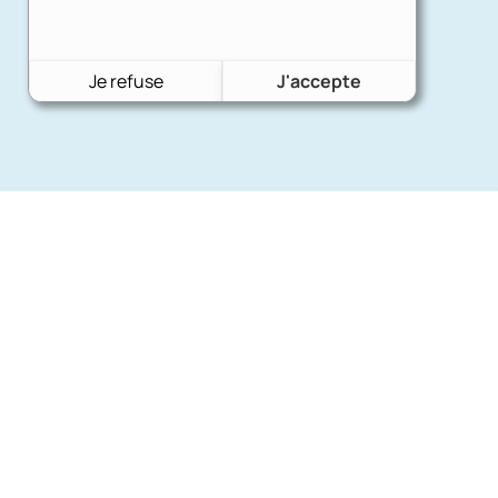
Je refuse
J'accepte
Nos mar
Charron Auto Rétro
(+33)663073013
Ford
Nous écrire
Citroën
Fiat