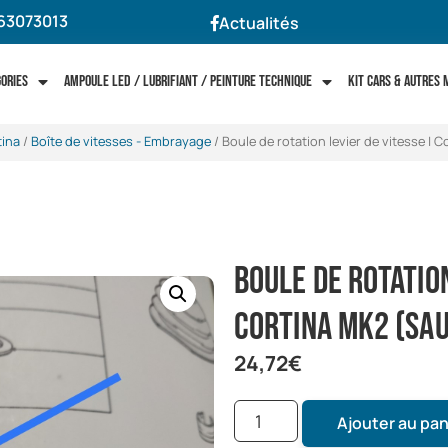
63073013
Actualités
gories
Ampoule LED / Lubrifiant / Peinture technique
Kit cars & autres
tina
/
Boîte de vitesses - Embrayage
/ Boule de rotation levier de vitesse | 
Boule de rotation
Cortina Mk2 (sau
24,72
€
Ajouter au pan