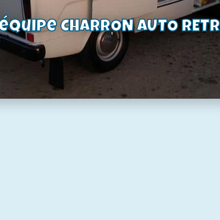
0
€
28,00
€
oduit
Voir le produit
'équipe CHARRON AUTO RET