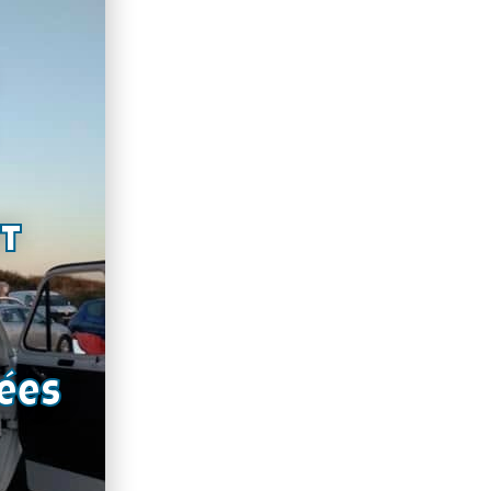
nt
ées