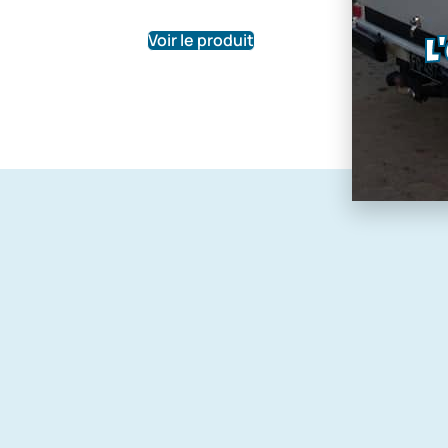
94,7
Voir le produit
Voir le pr
L