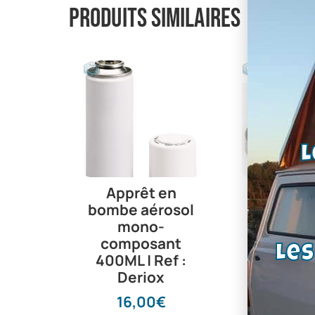
Produits similaires
L
Apprêt en
Port
bombe aérosol
rouleme
mono-
buté
composant
d’embray
Le
400ML | Ref :
Ford Ang
Deriox
Cortin
Corsa
16,00
€