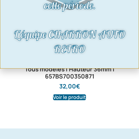
cette période.
L'équipe CHARRON AUTO
RETRO
Silent bloc support moteur | Kit de 2 |
Tous modèles | Hauteur 36mm |
657BS700350871
32,00
€
Voir le produit