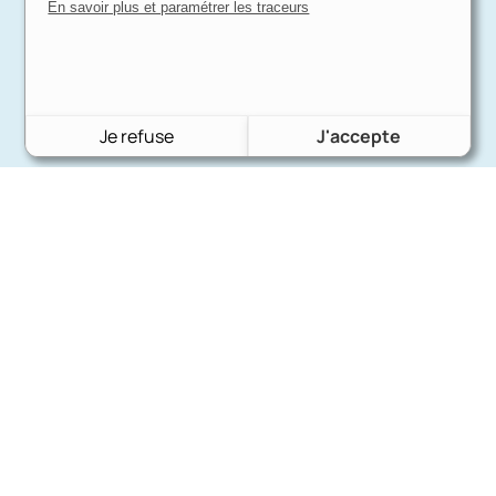
En savoir plus et paramétrer les traceurs
Je refuse
J'accepte
Charron Auto Rétro
(+33)663073013
Nous écrire
Nos marques