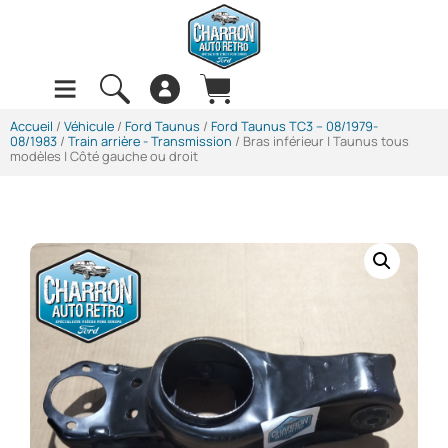
Accueil
/
Véhicule
/
Ford Taunus
/
Ford Taunus TC3 -- 08/1979-
08/1983
/
Train arrière - Transmission
/ Bras inférieur | Taunus tous
modèles | Côté gauche ou droit