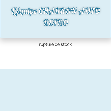
L'équipe CHARRON AUTO
RETRO
coin avant droit pare choc avant TC3
38,40
€
rupture de stock