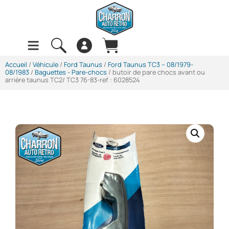
Accueil
/
Véhicule
/
Ford Taunus
/
Ford Taunus TC3 -- 08/1979-
08/1983
/
Baguettes - Pare-chocs
/ butoir de pare chocs avant ou
arrière taunus TC2/ TC3 76-83-ref : 6028524