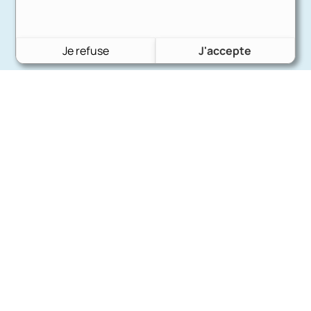
Je refuse
J'accepte
Charron Auto Rétro
(+33)663073013
Nous écrire
Nos marques
Ford
Citroën