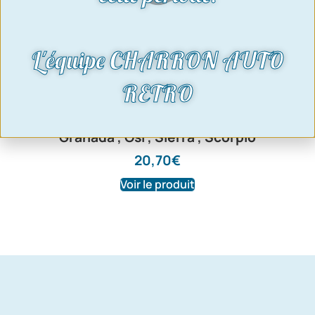
L'équipe CHARRON AUTO
RETRO
Flector palier arbre de transmission |
Ford Capri, Taunus, Transit, Escort,
Granada , Osi , Sierra , Scorpio
20,70
€
Voir le produit