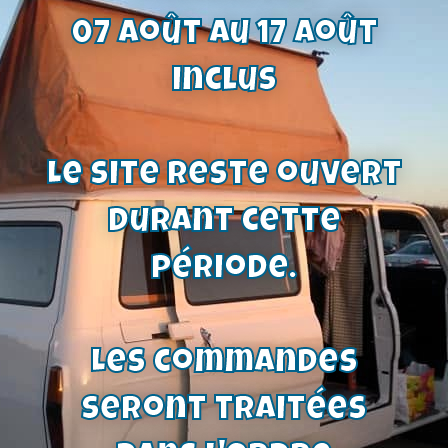
07 août au 17 août
filtre a essence universel
inclus
4,60
€
Voir le produit
Le site reste ouvert
durant cette
période.
Les commandes
seront traitées