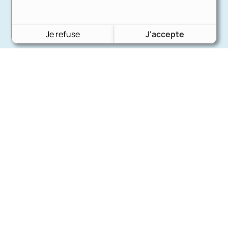
Je refuse
J'accepte
Charron Auto Rétro
(+33)663073013
Nous écrire
Nos marques
Ford
Citroën