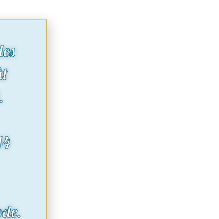
des
ût
.
14
ode.