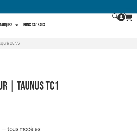
 marques
Bons Cadeaux
squ’à 08/73
ur | Taunus TC1
3 — tous modèles