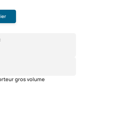
ier
:
orteur gros volume