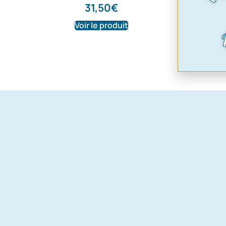
31,50
€
93,0
Voir le produit
Voir le pr