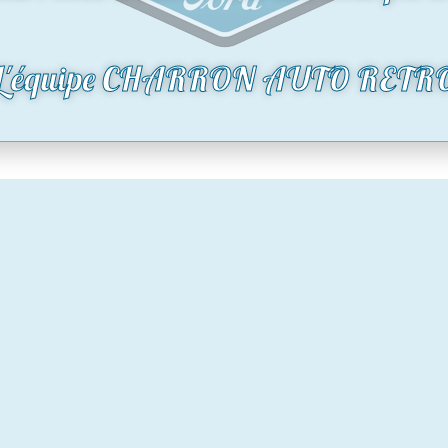
0
€
oduit
Voir le produit
L'équipe CHARRON AUTO RETR