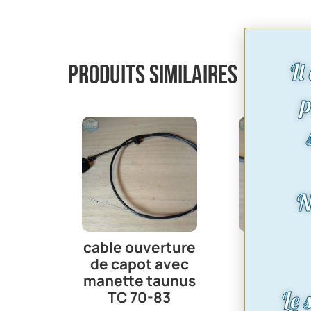
Il
Produits similaires
p
N
cable ouverture
Levier
de capot avec
vitesse 
manette taunus
‘Quickshi
Le 
TC 70-83
Boîte