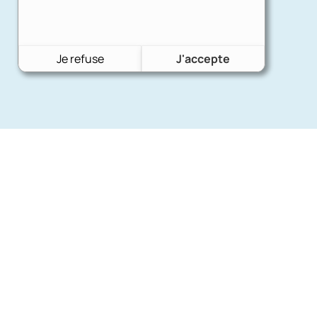
Je refuse
J'accepte
Nos mar
Charron Auto Rétro
(+33)663073013
Ford
Nous écrire
Citroën
Fiat