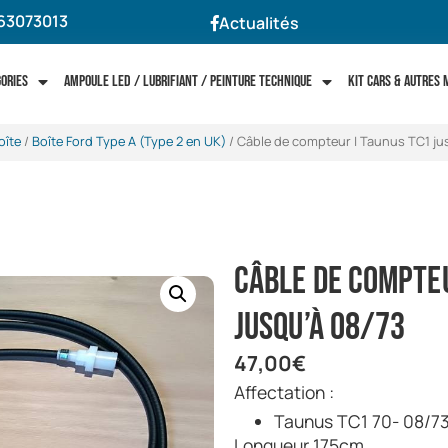
63073013
Actualités
gories
Ampoule LED / Lubrifiant / Peinture technique
Kit cars & autres
oîte
/
Boîte Ford Type A (Type 2 en UK)
/ Câble de compteur | Taunus TC1 ju
Câble de compte
jusqu’à 08/73
47,00
€
Affectation :
Taunus TC1 70- 08/7
Longueur 175cm