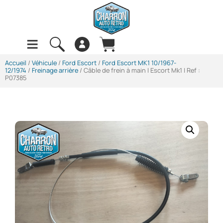
Accueil
/
Véhicule
/
Ford Escort
/
Ford Escort MK1 10/1967-
12/1974
/
Freinage arrière
/ Câble de frein à main | Escort Mk1 | Ref :
P07385