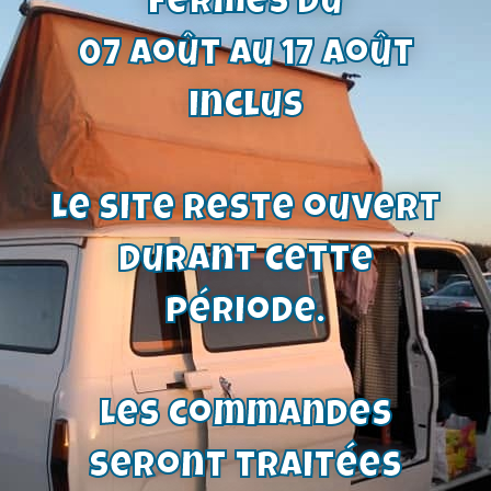
fermés du
07 août au 17 août
inclus
Cylindre de roue côté droit | Ford
Transit 08/76-12/85 – avec garnitures
254×70 (6006) | Ref : 1081
40,68
€
Le site reste ouvert
Voir le produit
durant cette
période.
Les commandes
seront traitées