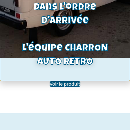
dans l'ordre
d'arrivée
L'équipe CHARRON
AUTO RETRO
liquide de frein motul 0.5L
8,75
€
Voir le produit