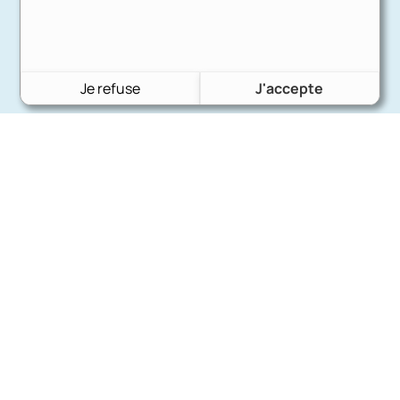
Je refuse
J'accepte
Charron Auto Rétro
(+33)663073013
Nous écrire
Nos marques
Ford