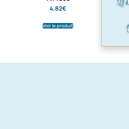
Le 
P6453
4,82
€
57,60
Voir le produit
Voir le pr