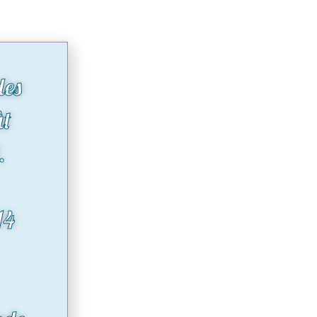
des
ût
.
14