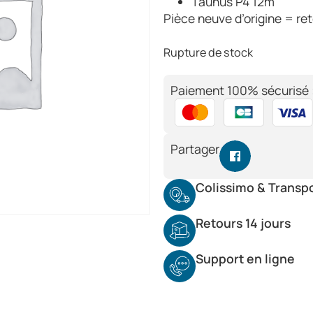
Taunus P4 12m
Pièce neuve d’origine = re
Rupture de stock
Paiement 100% sécurisé 
Partager
Colissimo & Transp
Retours 14 jours
Support en ligne