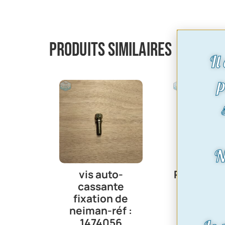
Produits similaires
Il
p
N
vis auto-
Pignon câ
cassante
compteur
fixation de
dents | T
neiman-réf :
P4, P6, 
1474056
530 | R