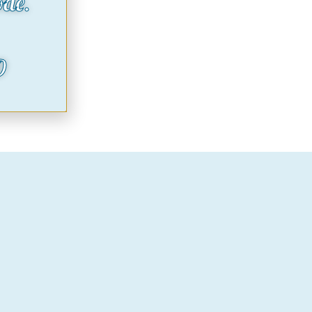
ode.
O