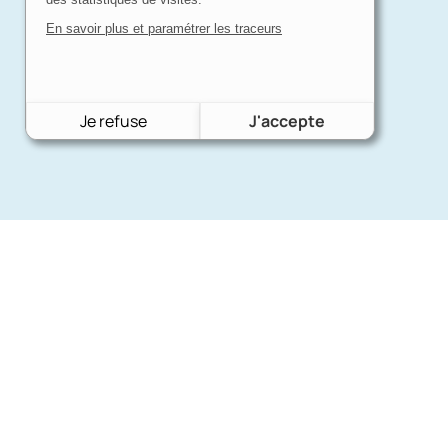
En savoir plus et paramétrer les traceurs
Je refuse
J'accepte
Nos mar
Charron Auto Rétro
(+33)663073013
Ford
Nous écrire
Citroën