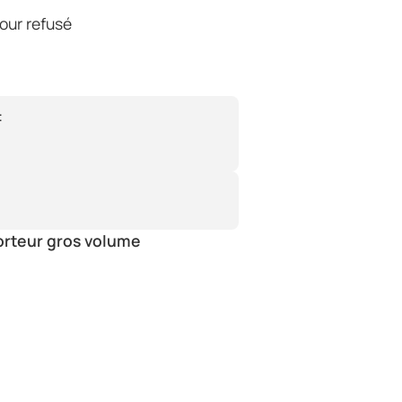
tour refusé
:
orteur gros volume