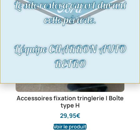
Le site restera ouvert durant
cette période.
L'équipe CHARRON AUTO
RETRO
Accessoires fixation tringlerie | Boîte
type H
29,95
€
Voir le produit