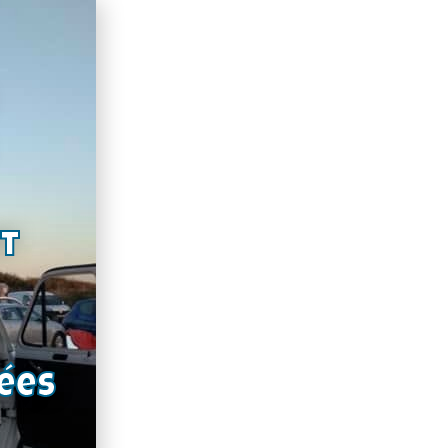
nt
ées