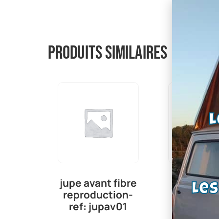
Produits similaires
L
jupe avant fibre
jupe avan
Le
reproduction-
refabrica
ref: jupav01
ref: jup