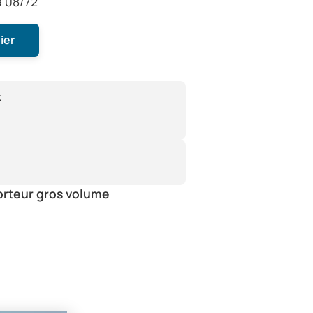
à 08/72
ier
:
orteur gros volume