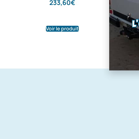
233,60
€
290,0
L
Voir le produit
Voir le pr