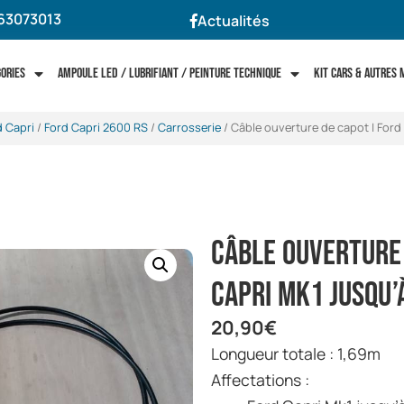
63073013
Actualités
gories
Ampoule LED / Lubrifiant / Peinture technique
Kit cars & autres
d Capri
/
Ford Capri 2600 RS
/
Carrosserie
/ Câble ouverture de capot | Ford
Câble ouverture
Capri Mk1 jusqu’
20,90
€
Longueur totale : 1,69m
Affectations :