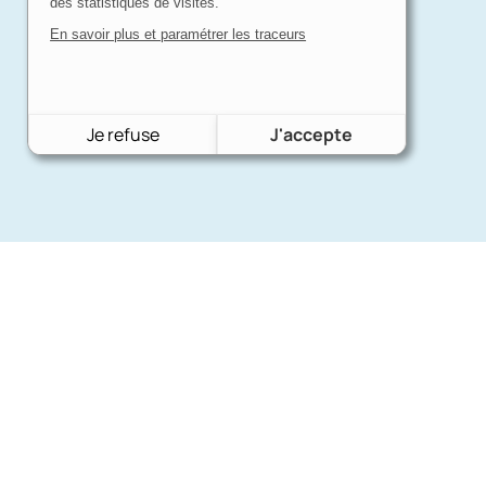
des statistiques de visites.
En savoir plus et paramétrer les traceurs
Je refuse
J'accepte
Nos mar
Charron Auto Rétro
(+33)663073013
Ford
Nous écrire
Citroën