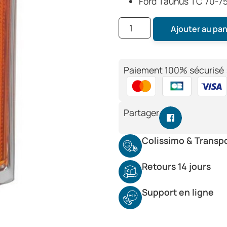
Ford Taunus TC 70-7
Ajouter au pan
Paiement 100% sécurisé 
Partager
Colissimo & Transp
Retours 14 jours
Support en ligne