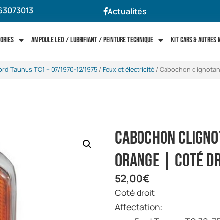
63073013
Actualités
gories
Ampoule LED / Lubrifiant / Peinture technique
Kit cars & autres
ord Taunus TC1 -- 07/1970-12/1975
/
Feux et électricité
/ Cabochon clignotant
Cabochon cligno
orange | Coté dr
52,00
€
Coté droit
Affectation: