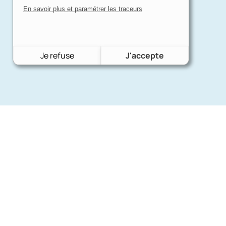
En savoir plus et paramétrer les traceurs
Je refuse
J'accepte
Nos mar
Charron Auto Rétro
(+33)663073013
Ford
Nous écrire
Citroën
Fiat