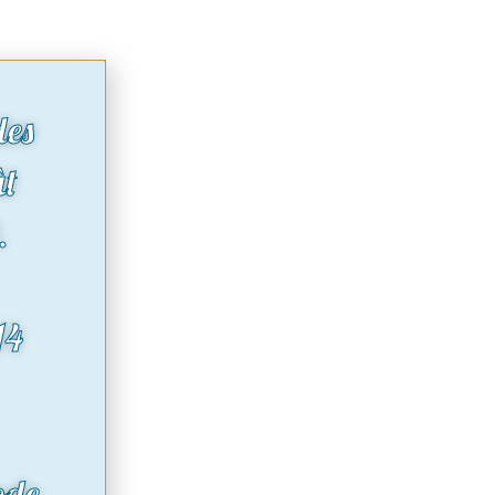
des
ût
.
14
ode.