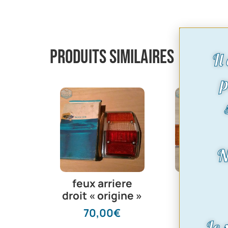
Produits similaires
Il
p
N
feux arriere
feux arr
droit « origine »
gauche 
mk2-occ
70,00
€
Le 
62,0