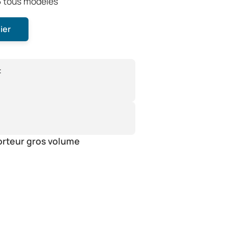
5 tous modèles
ier
:
orteur gros volume