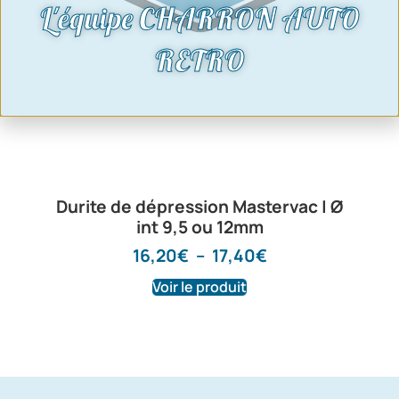
L'équipe CHARRON AUTO
RETRO
Durite de dépression Mastervac | Ø
int 9,5 ou 12mm
16,20
€
–
17,40
€
Voir le produit