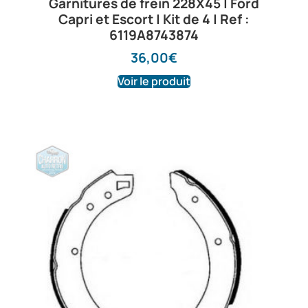
Garnitures de frein 228X45 | Ford
Capri et Escort | Kit de 4 | Ref :
6119A8743874
36,00
€
Voir le produit