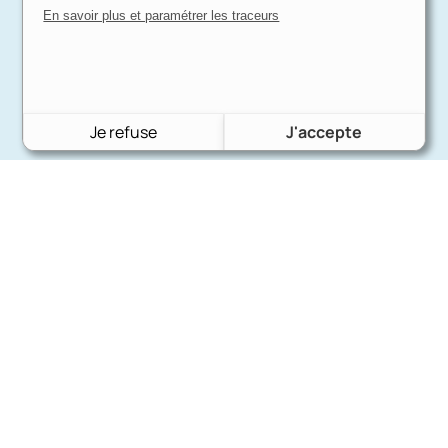
En savoir plus et paramétrer les traceurs
Je refuse
J'accepte
Charron Auto Rétro
(+33)663073013
Nous écrire
Nos marques