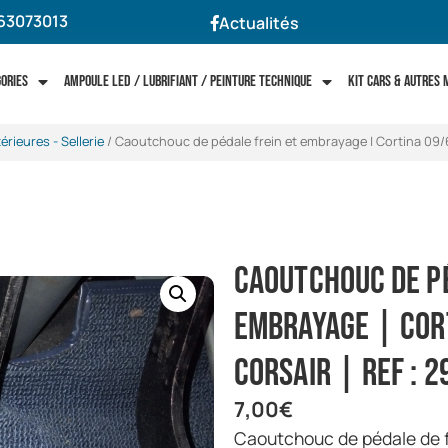
63073013
Actualités
gories
Ampoule LED / Lubrifiant / Peinture technique
Kit cars & autres
érieures - Sellerie
/ Caoutchouc de pédale frein et embrayage | Cortina 09/
Caoutchouc de pé
embrayage | Cor
Corsair | Ref :
7,00
€
Caoutchouc de pédale de 