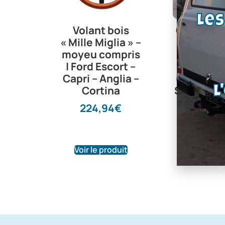
Le
Volant bois
Caoutcho
« Mille Miglia » –
pédale fr
moyeu compris
embraya
| Ford Escort –
Cortina 
Capri – Anglia –
06/70, Cor
Cortina
Stock d’
L
– Ref : 
224,94
€
2454-
22,50
Voir le produit
Voir le pr