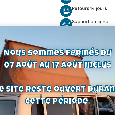
Retours 14 jours
Support en ligne
Nous sommes fermés du
07 août au 17 août inclus
e site reste ouvert dura
cette période.