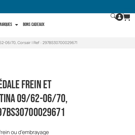
 marques
Bons Cadeaux
62-06/70, Corsair | Ref : 297BS30700029671
dale frein et
tina 09/62-06/70,
 297BS30700029671
frein ou d’embrayage