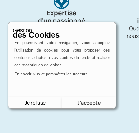
Expertise
d'un passionné
Charron Auto Rétro, c'est avant tout
Quel
Gestion
des Cookies
une affaire de passion !
nous
En poursuivant votre navigation, vous acceptez
l’utilisation de cookies pour vous proposer des
contenus adaptés à vos centres d'intérêts et réaliser
des statistiques de visites.
En savoir plus et paramétrer les traceurs
Je refuse
J'accepte