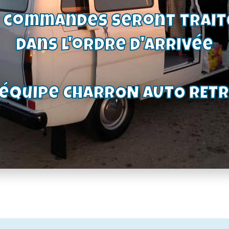
s commandes seront trait
uc de
ein et
dans l'ordre d'arrivée
ge |
09/62-
sair |
époque
'équipe CHARRON AUTO RET
68BB-
AA
€
oduit