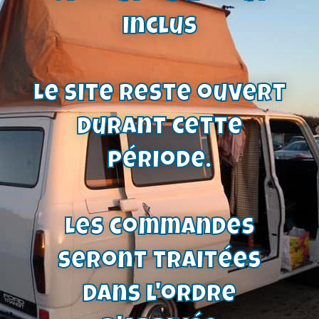
droit
52,00
€
inclus
Voir le produit
Le site reste ouvert
durant cette
période.
Les commandes
seront traitées
dans l'ordre