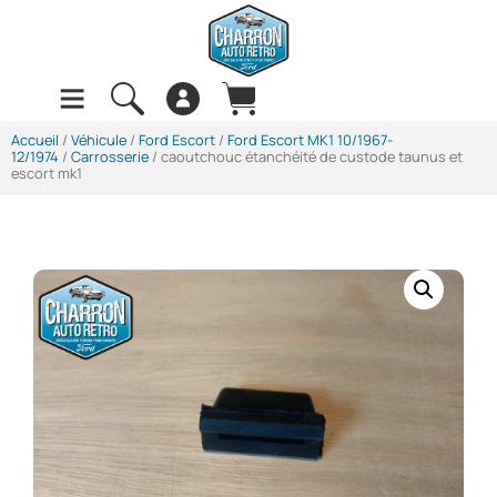
Accueil
/
Véhicule
/
Ford Escort
/
Ford Escort MK1 10/1967-
12/1974
/
Carrosserie
/ caoutchouc étanchéité de custode taunus et
escort mk1