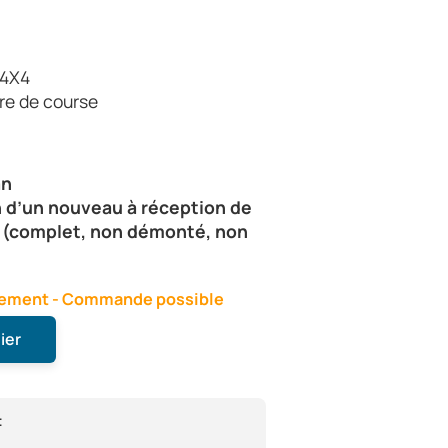
 4X4
re de course
dan
 d’un nouveau à réception de
n (complet, non démonté, non
nnement - Commande possible
ier
: