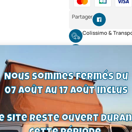
Partager
Colissimo & Transp
Retours 14 jours
Support en ligne
Nous sommes fermés du
07 août au 17 août inclus
e site reste ouvert dura