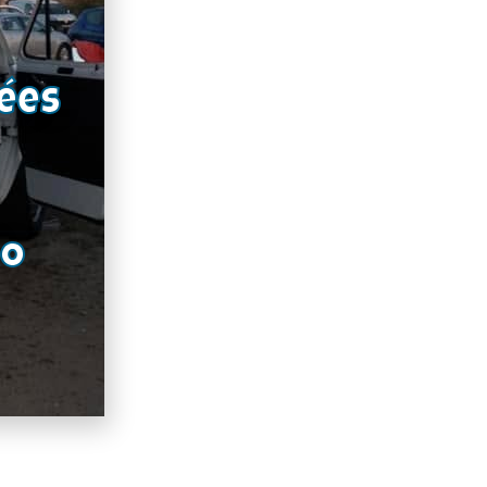
ées
RO