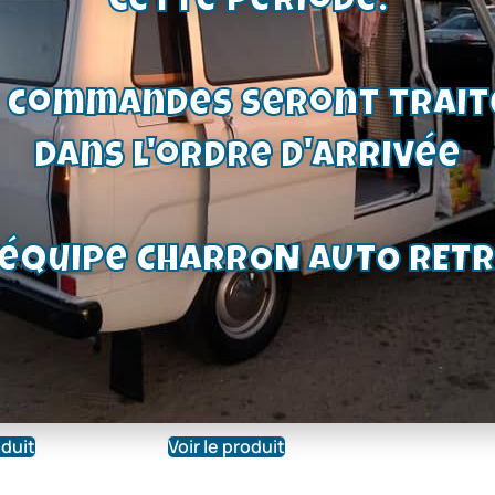
cette période.
s commandes seront trait
dans l'ordre d'arrivée
u de
Caoutchouc de
 de
retient levier de
'équipe CHARRON AUTO RET
garni
vitesse | Ford
Taunus-
Cortina-Escort -
0
€
Sierra-Capri
8,40
€
oduit
Voir le produit