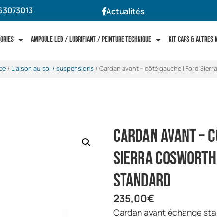
63073013
Actualités
gories
Ampoule LED / Lubrifiant / Peinture technique
Kit cars & autres
ce
/
Liaison au sol / suspensions
/ Cardan avant – côté gauche | Ford Sier
Cardan avant – c
Sierra Cosworth
standard
235,00
€
Cardan avant échange st