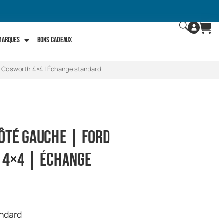
 marques
Bons Cadeaux
ra Cosworth 4×4 | Échange standard
ôté gauche | Ford
 4×4 | Échange
andard