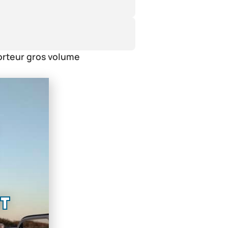
orteur gros volume
nt