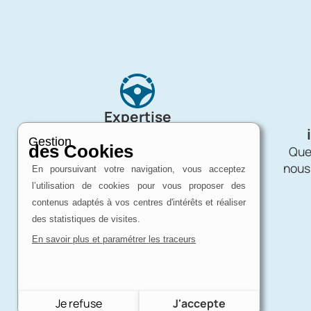
Expertise
d'un passionné
Gestion
des Cookies
Charron Auto Rétro, c'est avant tout
Quel
une affaire de passion !
nous
En poursuivant votre navigation, vous acceptez
l’utilisation de cookies pour vous proposer des
contenus adaptés à vos centres d'intérêts et réaliser
des statistiques de visites.
En savoir plus et paramétrer les traceurs
Je refuse
J'accepte