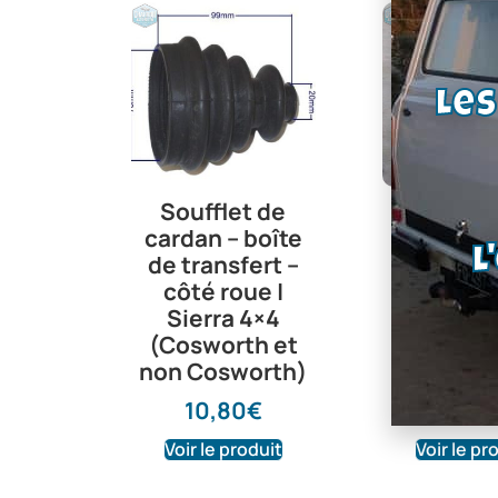
Le
Soufflet de
Pommea
cardan – boîte
levier
L
de transfert –
vitesse 
côté roue |
cuir
Sierra 4×4
46,8
(Cosworth et
non Cosworth)
10,80
€
Voir le produit
Voir le pr